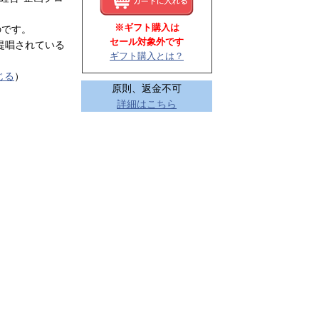
※ギフト購入は
のです。
セール対象外です
で提唱されている
ギフト購入とは？
じる
）
原則、返金不可
詳細はこちら