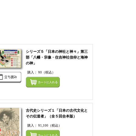
シリーズ５「日本の神社と神々」第三
部「八幡・宗像・住吉神社信仰と海神
の神」
てカートにいれる
購入：
¥0
（税込）
まとめてカートにいれ
古代史シリーズ１「日本の古代文化と
その伝道者」（全５回合本版）
購入：
¥1,100
（税込）
まとめてカートにいれ