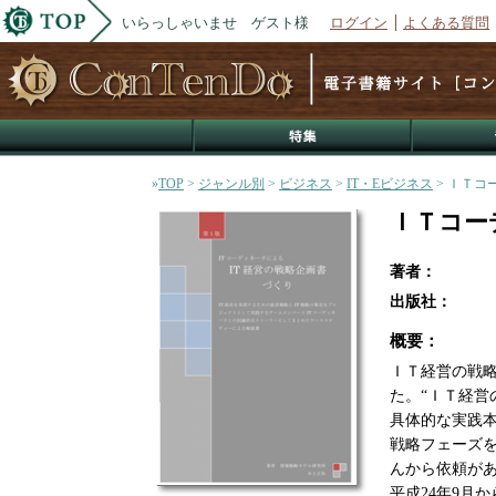
いらっしゃいませ ゲスト様
ログイン
よくある質問
»
TOP
>
ジャンル別
>
ビジネス
>
IT・Eビジネス
> ＩＴコ
ＩＴコー
著者：
出版社：
概要：
ＩＴ経営の戦
た。“ＩＴ経営
具体的な実践
戦略フェーズ
んから依頼が
平成24年9月