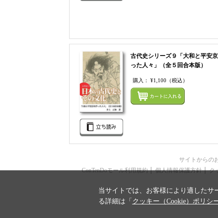
古代史シリーズ９「大和と平安京
った人々」（全５回合本版）
購入：
¥1,100
（税込）
サイトからの
ConTenDoモール利用規約
個人情報保護方針
ク
当サイトでは、お客様により適したサー
る詳細は「
クッキー（Cookie）ポリシ