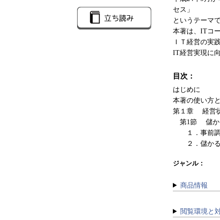
セス」
というテーマ
本著は、ITコー
ＩＴ経営の実
IT経営実現に
目次：
はじめに
本著の使い方
第１章 経営
第1節 儲か
１．事前調
２．儲かる事
ジャンル：
商品情報
閲覧環境と