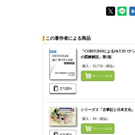
この著作者による商品
「COBIT2019によるI&Tガバナ
の図解解説」第1版
購入：
¥2,750
（税込）
シリーズ２「古事記と日本文化」
購入：
¥0
（税込）