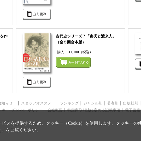
を作
古代史シリーズ７「秦氏と渡来人」
（全５回合本版）
購入：
¥1,100
（税込）
まとめてカートにいれる
まとめ
お知らせ
スタッフオススメ
ランキング
ジャンル別
著者別
出版社別
ッキー（Cookie）ポリシー
会社概要
特定商取引法に定める記載事項
電子書籍
ビスを提供するため、クッキー（Cookie）を使用します。クッキーの
ー
」をご覧ください。