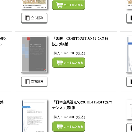
まとめ
仰と
「図解 COBIT5のITガバナンス解
）
説」第4版
購入：
¥2,970
（税込）
まとめてカートにいれる
まとめ
第一
「日本企業視点でのCOBIT5のITガバ
ナンス」第1版
購入：
¥2,200
（税込）
まとめてカートにいれる
まとめ