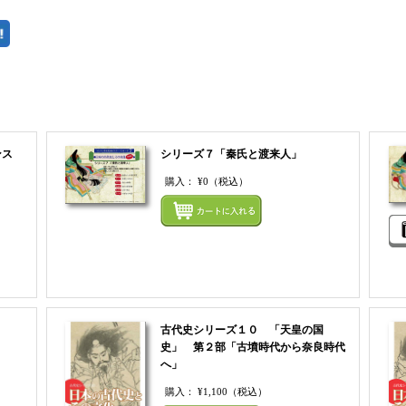
ンス
シリーズ７「秦氏と渡来人」
購入：
¥0
（税込）
まとめ
まとめてカートにいれる
古代史シリーズ１０ 「天皇の国
史」 第２部「古墳時代から奈良時代
へ」
まとめてカートにいれる
購入：
¥1,100
（税込）