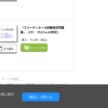
「ITコーディネータ試験想定問題
集」（ITC PGLVer.4.0対応）
購入：
¥2,200
（税込）
てカートにいれる
まとめてカートにいれ
すべての書籍
化・出展申し込み
著作権について
サイトマップ
使用に関す
確認して閉じる