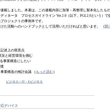
で連載しました。本著は、この連載内容に加筆・再整理し製本化したも
ディネータ プロセスガイドライン Ver.2.0（以下、PGL2.0という）
践プロジェクトの事例本です。
向けた活動へのハンドブックとして活用いただければと思います。
（
閉
と記述上の留意点
状況と経営環境を掴む
る事業構造にしたい
査
業構造の検討会議 （
もっと読む
）
ビジネス > IT・Eビジネス
対応デバイス