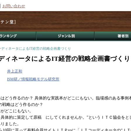
お問い合わせ
ーディネータによるIT経営の戦略企画書づくり
ディネータによるIT経営の戦略企画書づくり
井上正和
ISM研／情報戦略モデル研究所
略はどう作るのか？ 具体的な実践本がどこにもない。臨場感のある事例
の戦略はどう作るのか？
本がどこにもない。
を具体的に策定して原稿 にしてくれませんか。”というＩＴＣ協会をと
ありました。
から10回に亘って有料会員サイトＩＴＰroに「ＩＴコーディネータの“Ｉ