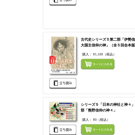
古代史シリーズ５第二部「伊勢信
大国主信仰の神」（全５回合本版
購入：
¥1,100
（税込）
シリーズ５「日本の神社と神々」
部「熊野信仰の神々」
購入：
¥0
（税込）