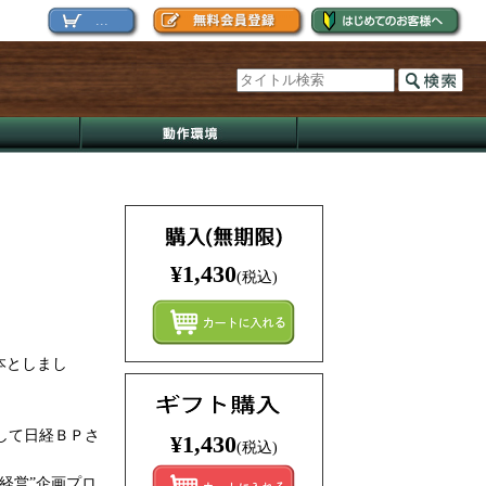
...
¥1,430
(税込)
まとめ
本としまし
して日経ＢＰさ
¥1,430
(税込)
Ｔ経営”企画プロ