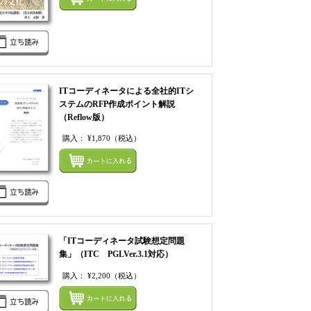
てカートにいれる
ITコーディネータによる全社的ITシ
ステムのRFP作成ポイント解説
（Reflow版）
購入：
¥1,870
（税込）
てカートにいれる
まとめてカートにいれ
「ITコーディネータ試験想定問題
集」（ITC PGLVer.3.1対応）
購入：
¥2,200
（税込）
てカートにいれる
まとめてカートにいれ