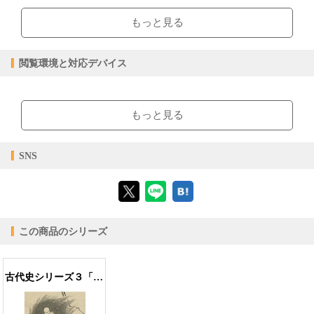
pdf
ファイル形式
文化とその発展を支えた天皇の施政を取り上げます。
もっと見る
【販売形態】
第五章 「神武天皇」
購入
レンタル
大和朝廷を作った初代天皇である神武天皇。大和に君臨するまでの
商品価格（税込）
¥1,100
-
閲覧環境と対応デバイス
軌跡を
閲覧可能期間
無期限
-
たどります。
【閲覧環境】
おわりに
ブラウザビューア・PC版ConTenDoビューア・モバイルビューア
もっと見る
【対応デバイス】
SNS
【ブラウザビューア】
この商品のシリーズ
【PC版ConTenDoビューア】
古代史シリーズ３「神武東征と国つ神」（全５回合本版）
【モバイルビューア】