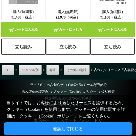
購入(無期限)
購入(無期限)
購入(無期限)
¥1,430
（税込）
¥2,970
（税込）
¥1,100
（税込）
カートに入れる
カートに入れる
カートに入れる
立ち読み
立ち読み
立ち読み
TOP
>
ジャンル別
>
趣味
>
その他の趣味
> 古代史シリーズ２「古事記
｜
サイトからのお知らせ
ConTenDoモール利用規約
｜
｜
個人情報保護方針
クッキー（Cookie）ポリシー
会社概要
特定商取引法に定める記載事項
当サイトでは、お客様により適したサービスを提供するため、
｜
著作権について
サイトマップ
クッキー（Cookie）を使用します。クッキーの使用に関する詳
細は「
クッキー（Cookie）ポリシー
」をご覧ください。
表示モード：
スマートフォン
｜
ＰＣ
確認して閉じる
© Esperant System Co., Ltd.