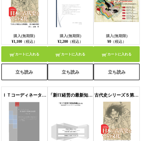
購入(無期限)
購入(無期限)
購入(無期限)
¥1,100
（税込）
¥2,200
（税込）
¥0
（税込）
カートに入れる
カートに入れる
カートに入れる
立ち読み
立ち読み
立ち読み
ＩＴコーディネータによるIT経営の戦略企画書づくり
「新IT経営の最新知識」(PGLVer3.1対応版）第2版
古代史シリーズ５第一部「熊野信仰と神々」（全５回合本版）