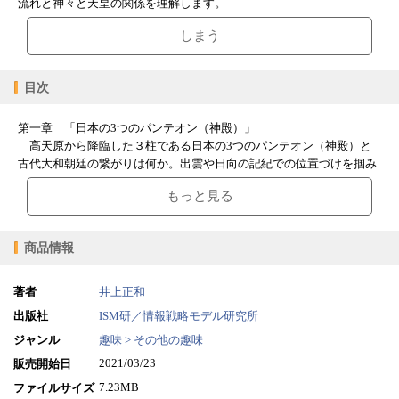
流れと神々と天皇の関係を理解します。
しまう
目次
第一章 「日本の3つのパンテオン（神殿）」
高天原から降臨した３柱である日本の3つのパンテオン（神殿）と
古代大和朝廷の繋がりは何か。出雲や日向の記紀での位置づけを掴み
ます。
もっと見る
第二章 「神と天皇」
大和朝廷から奈良時代までに大きな影響を与えた天皇の業績とその
商品情報
日本文化づくりの御心をおさえます。
第三章 「大和朝廷から飛鳥時代へ」
著者
井上正和
纏向遺跡（古代大和朝廷）から大和朝廷への文化の変遷、および仏
出版社
ISM研／情報戦略モデル研究所
教が導入された「飛鳥時代」の文化とその発展を支えた天皇の施政を
ジャンル
趣味 > その他の趣味
取り上げます。
2021/03/23
販売開始日
第四章 「白鳳・天平文化」
7.23MB
ファイルサイズ
仏教が導入された「飛鳥時代」から仏教が花咲く「白鳳・天平」の