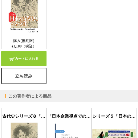
購入(無期限)
¥1,100
（税込）
カートに入れる
立ち読み
この著作者による商品
古代史シリーズ８「日本人の祖先と日高見国」（全５回合本版）
「日本企業視点でのCOBIT5のITガバナンス」第1版
シリーズ５「日本の神社と神々」第三部「八幡・宗像・住吉神社信仰と海神の神」