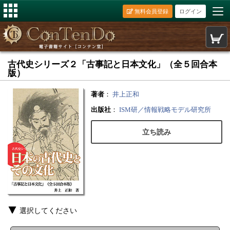
無料会員登録
ログイン
古代史シリーズ２「古事記と日本文化」（全５回合本
版）
著者
：
井上正和
出版社
：
ISM研／情報戦略モデル研究所
立ち読み
選択してください