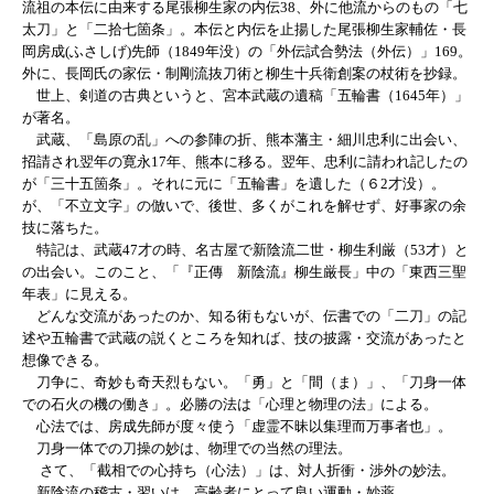
流祖の本伝に由来する尾張柳生家の内伝38、外に他流からのもの「七
太刀」と「二拾七箇条」。本伝と内伝を止揚した尾張柳生家輔佐・長
岡房成(ふさしげ)先師（1849年没）の「外伝試合勢法（外伝）」169。
外に、長岡氏の家伝・制剛流抜刀術と柳生十兵衛創案の杖術を抄録。
世上、剣道の古典というと、宮本武蔵の遺稿「五輪書（1645年）」
が著名。
武蔵、「島原の乱」への参陣の折、熊本藩主・細川忠利に出会い、
招請され翌年の寛永17年、熊本に移る。翌年、忠利に請われ記したの
が「三十五箇条」。それに元に「五輪書」を遺した（６2才没）。
が、「不立文字」の倣いで、後世、多くがこれを解せず、好事家の余
技に落ちた。
特記は、武蔵47才の時、名古屋で新陰流二世・柳生利厳（53才）と
の出会い。このこと、「『正傳 新陰流』柳生厳長」中の「東西三聖
年表」に見える。
どんな交流があったのか、知る術もないが、伝書での「二刀」の記
述や五輪書で武蔵の説くところを知れば、技の披露・交流があったと
想像できる。
刀争に、奇妙も奇天烈もない。「勇」と「間（ま）」、「刀身一体
での石火の機の働き」。必勝の法は「心理と物理の法」による。
心法では、房成先師が度々使う「虚霊不昧以集理而万事者也」。
刀身一体での刀操の妙は、物理での当然の理法。
さて、「截相での心持ち（心法）」は、対人折衝・渉外の妙法。
新陰流の稽古・習いは、高齢者にとって良い運動・妙薬。