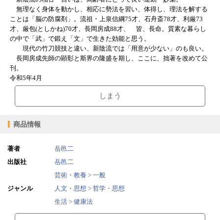
無理なく身体を動かし、相応に勢法を習い、体得し、理法を解する
ことは「脳の防腐剤」。流祖・上泉信綱75才、石舟斎78才、利厳73
才、厳包(としかね)70才、長岡房成88才、 皆、長命。質素な暮らし
の中で「武」で鍛え「文」で生きた効能と思う。
現代の竹刀競技と違い、新陰流では「用意が少ない」のも良い。
長岡房成先師の顕彰と斯界の隆盛を期し、ここに、拙著を改めて公
刊。
令和5年4月
しまう
商品情報
著者
岳邑二
出版社
岳邑二
芸術・教養 > 一般
ジャンル
人文・思想 > 哲学・思想
生活 > 健康法
2023/04/01
販売開始日