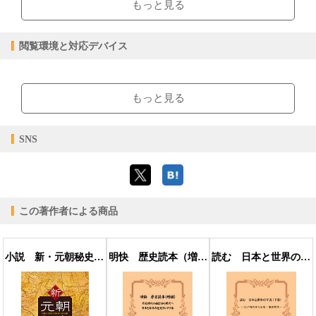
もっと見る
4.98MB
ファイルサイズ
pdf
ファイル形式
閲覧環境と対応デバイス
【販売形態】
購入
レンタル
商品価格（税込）
¥3,850
-
【閲覧環境】
閲覧可能期間
無期限
-
ブラウザビューア・PC版ConTenDoビューア・モバイルビューア
もっと見る
【対応デバイス】
SNS
【ブラウザビューア】
この著作者による商品
【PC版ConTenDoビューア】
小説 新・元朝秘史（２版）
明快 歴史読本（増補）
読む 日本と世界の年表 下巻 ー江戸時代から先史・地質時代ー
【モバイルビューア】