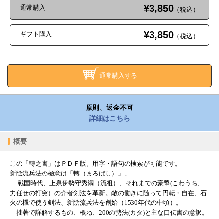
¥3,850
通常購入
（税込）
¥3,850
ギフト購入
（税込）
通常購入する
原則、返金不可
詳細はこちら
概要
この「轉之書」はＰＤＦ版。用字・語句の検索が可能です。
新陰流兵法の極意は「轉（まろばし）」。
戦国時代、上泉伊勢守秀綱（流祖）、それまでの豪撃(こわうち、
力任せの打突）の介者剣法を革新。敵の働きに随って円転・自在、石
火の機で使う剣法、新陰流兵法を創始（1530年代の中頃）。
拙著で詳解するもの、概ね、200の勢法(カタ)と主な口伝書の意訳。