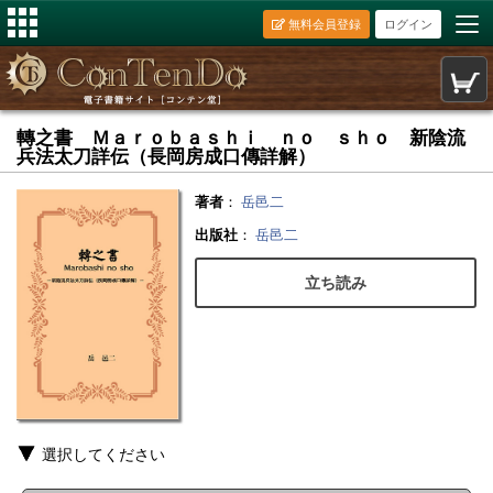
無料会員登録
ログイン
轉之書 Ｍａｒｏｂａｓｈｉ ｎｏ ｓｈｏ 新陰流
兵法太刀詳伝（長岡房成口傳詳解）
著者
：
岳邑二
出版社
：
岳邑二
立ち読み
選択してください