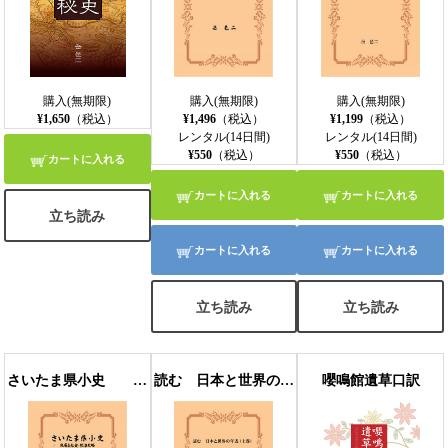
購入(無期限)
購入(無期限)
購入(無期限)
¥1,650
（税込）
¥1,496
（税込）
¥1,199
（税込）
レンタル(14日間)
レンタル(14日間)
¥550
（税込）
¥550
（税込）
カートに入れる
カートに入れる
カートに入れる
立ち読み
カートに入れる
カートに入れる
立ち読み
立ち読み
さいたま県小史 ー発展と社会・政治史略 ＆芸術劇場余聞ー 付録 埼玉県戦後史年表
読む 日本と世界の年表 上巻 ー令和・平成・昭和・大正・明治ー
嚶鳴館遺草口訳