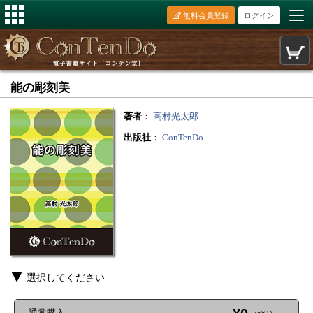
無料会員登録
ログイン
能の彫刻美
著者
：
高村光太郎
出版社
：
ConTenDo
選択してください
通常購入