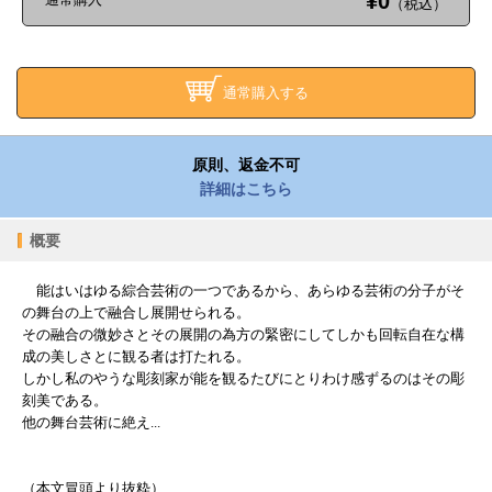
¥0
（税込）
通常購入する
原則、返金不可
詳細はこちら
概要
能はいはゆる綜合芸術の一つであるから、あらゆる芸術の分子がそ
の舞台の上で融合し展開せられる。
その融合の微妙さとその展開の為方の緊密にしてしかも回転自在な構
成の美しさとに観る者は打たれる。
しかし私のやうな彫刻家が能を観るたびにとりわけ感ずるのはその彫
刻美である。
他の舞台芸術に絶え...
（本文冒頭より抜粋）