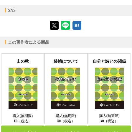
閲覧可能期間
無期限
-
【対応デバイス】
SNS
【ブラウザビューア】
この著作者による商品
【PC版ConTenDoビューア】
山の秋
装幀について
自分と詩との関係
【モバイルビューア】
購入(無期限)
購入(無期限)
購入(無期限)
¥0
（税込）
¥0
（税込）
¥0
（税込）