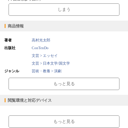
しまう
商品情報
著者
高村光太郎
出版社
ConTenDo
文芸 > エッセイ
文芸 > 日本文学/国文学
ジャンル
芸術・教養 > 演劇
芸術・教養 > 版画・彫刻
もっと見る
無料文庫 > 無料文庫
2015/07/01
販売開始日
閲覧環境と対応デバイス
1.01MB
ファイルサイズ
epub
ファイル形式
【閲覧環境】
【販売形態】
ブラウザビューア・PC版ConTenDoビューア・モバイルビューア
もっと見る
購入
レンタル
商品価格（税込）
¥0
-