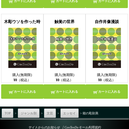
カートに入れる
カートに入れる
カートに入れる
木彫ウソを作った時
触覚の世界
自作肖像漫談
購入(無期限)
購入(無期限)
購入(無期限)
¥0
（税込）
¥0
（税込）
¥0
（税込）
カートに入れる
カートに入れる
カートに入れる
TOP
>
ジャンル別
>
文芸
>
エッセイ
> 能の彫刻美
｜
サイトからのお知らせ
ConTenDoモール利用規約