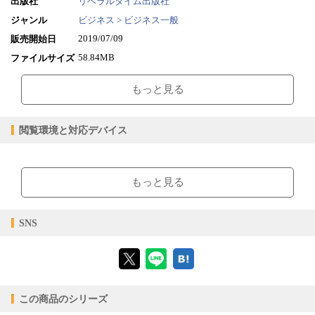
出版社
リベラルタイム出版社
ジャンル
ビジネス > ビジネス一般
2019/07/09
販売開始日
58.84MB
ファイルサイズ
epub
ファイル形式
もっと見る
【販売形態】
購入
レンタル
商品価格（税込）
¥612
-
閲覧環境と対応デバイス
閲覧可能期間
無期限
-
【閲覧環境】
ブラウザビューア・PC版ConTenDoビューア・モバイルビューア
もっと見る
【対応デバイス】
SNS
【ブラウザビューア】
この商品のシリーズ
【PC版ConTenDoビューア】