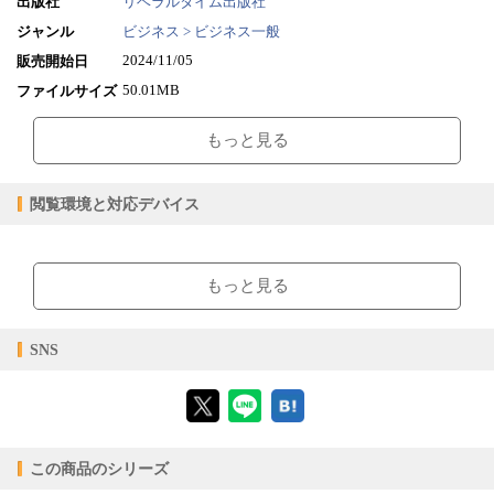
出版社
リベラルタイム出版社
ジャンル
ビジネス > ビジネス一般
2024/11/05
販売開始日
50.01MB
ファイルサイズ
epub
ファイル形式
もっと見る
【販売形態】
購入
レンタル
商品価格（税込）
¥880
-
閲覧環境と対応デバイス
閲覧可能期間
無期限
-
【閲覧環境】
ブラウザビューア・PC版ConTenDoビューア・モバイルビューア
もっと見る
【対応デバイス】
SNS
【ブラウザビューア】
この商品のシリーズ
【PC版ConTenDoビューア】