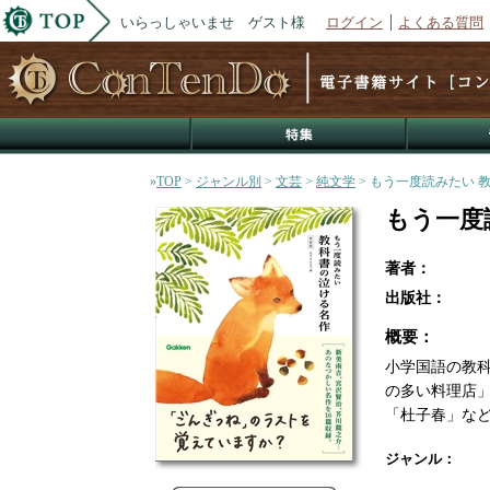
いらっしゃいませ ゲスト様
ログイン
よくある質問
»
TOP
>
ジャンル別
>
文芸
>
純文学
> もう一度読みたい 
もう一度
著者：
出版社：
概要：
小学国語の教
の多い料理店
「杜子春」な
ジャンル：