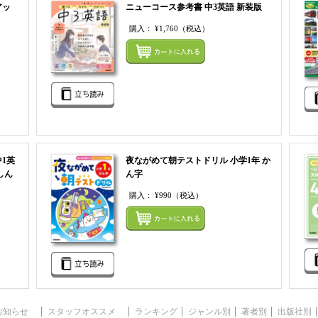
アッ
ニューコース参考書 中3英語 新装版
購入：
¥1,760
（税込）
まとめ
まとめてカートにいれる
1英
夜ながめて朝テストドリル 小学1年 か
しん
ん字
購入：
¥990
（税込）
まとめ
まとめてカートにいれる
お知らせ
スタッフオススメ
ランキング
ジャンル別
著者別
出版社別