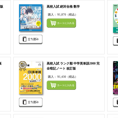
装版
高校入試 絶対合格 数学
購入：
¥1,870
（税込）
まとめてカートにいれる
まとめ
版
高校入試 ランク順 中学英単語2000 完
全暗記ノート 改訂版
購入：
¥1,430
（税込）
まとめてカートにいれる
まとめ