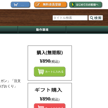
...
¥890
(税込)
まとめ
とガン」「注文
かげおくり」
¥890
(税込)