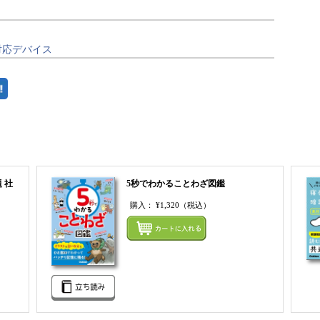
対応デバイス
 社
5秒でわかることわざ図鑑
購入：
¥1,320
（税込）
まとめ
まとめてカートにいれる