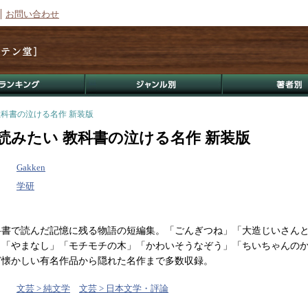
お問い合わせ
教科書の泣ける名作 新装版
読みたい 教科書の泣ける名作 新装版
Gakken
学研
科書で読んだ記憶に残る物語の短編集。「ごんぎつね」「大造じいさん
」「やまなし」「モチモチの木」「かわいそうなぞう」「ちいちゃんの
ど懐かしい有名作品から隠れた名作まで多数収録。
文芸 > 純文学
文芸 > 日本文学・評論