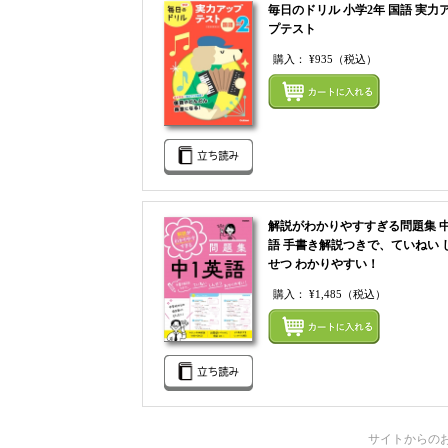
毎日のドリル 小学2年 国語 実力
プテスト
購入：
¥935
（税込）
解説がわかりやすすぎる問題集 中
語 手書き解説つきで、ていねい 
せつ わかりやすい！
購入：
¥1,485
（税込）
サイトからの