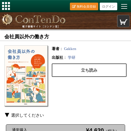
無料会員登録
ログイン
会社員以外の働き方
著者
：
Gakken
出版社
：
学研
立ち読み
選択してください
¥4,620
通常購入