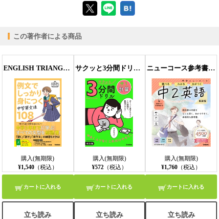
この著作者による商品
【PC版ConTenDoビューア】
ENGLISH TRIANGLE 例文でしっかり身につく 中学英文法108
サクッと3分間ドリル 中1計算 改訂版
ニューコース参考書 中2英語 新装版
【モバイルビューア】
購入(無期限)
購入(無期限)
購入(無期限)
¥1,540
（税込）
¥572
（税込）
¥1,760
（税込）
カートに入れる
カートに入れる
カートに入れる
立ち読み
立ち読み
立ち読み