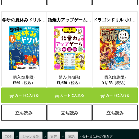
学研の夏休みドリル 小学5年
語彙力アップゲームドリル
ドラゴンドリル 小1全科のまき
購入(無期限)
購入(無期限)
購入(無期限)
¥660
（税込）
¥1,650
（税込）
¥1,155
（税込）
カートに入れる
カートに入れる
カートに入れる
立ち読み
立ち読み
立ち読み
TOP
>
ジャンル別
>
文芸
>
童話
> 会社員以外の働き方