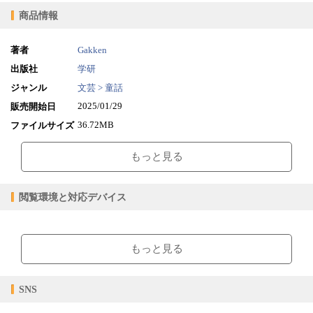
商品情報
著者
Gakken
出版社
学研
ジャンル
文芸 > 童話
2025/01/29
販売開始日
36.72MB
ファイルサイズ
epub
ファイル形式
もっと見る
【販売形態】
購入
レンタル
商品価格（税込）
¥4,620
-
閲覧環境と対応デバイス
閲覧可能期間
無期限
-
【閲覧環境】
ブラウザビューア・PC版ConTenDoビューア・モバイルビューア
もっと見る
【対応デバイス】
SNS
【ブラウザビューア】