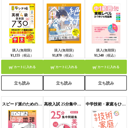
【モバイルビューア】
購入(無期限)
購入(無期限)
購入(無期限)
¥1,155
（税込）
¥1,870
（税込）
¥1,540
（税込）
カートに入れる
カートに入れる
カートに入れる
立ち読み
立ち読み
立ち読み
スピード派のための中学地理 短期集中！テスト勉強が爆速で完成！
高校入試 25分集中問題集 英語
中学技術・家庭をひとつひとつわかりやすく。改訂版