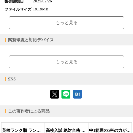
2025/02/26
販売開始日
19.19MB
ファイルサイズ
epub
ファイル形式
もっと見る
【販売形態】
購入
レンタル
商品価格（税込）
¥990
-
閲覧環境と対応デバイス
閲覧可能期間
無期限
-
【閲覧環境】
ブラウザビューア・PC版ConTenDoビューア・モバイルビューア
もっと見る
【対応デバイス】
SNS
【ブラウザビューア】
この著作者による商品
【PC版ConTenDoビューア】
英検ランク順 ランク順英検4級英単語730 新装版
高校入試 絶対合格 社会
中1範囲の5科の力が実戦レベルまで伸びる問題集