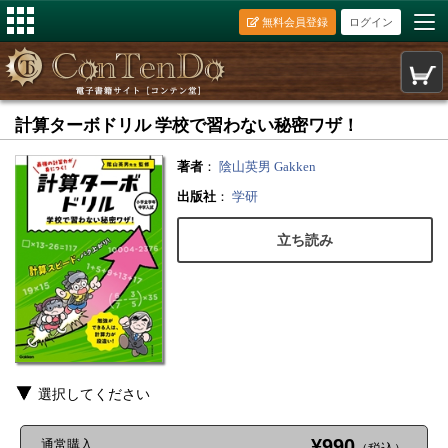
無料会員登録
ログイン
計算ターボドリル 学校で習わない秘密ワザ！
著者
：
陰山英男
Gakken
出版社
：
学研
立ち読み
選択してください
¥990
通常購入