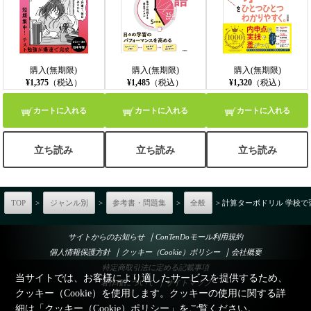
購入(無期限)
購入(無期限)
購入(無期限)
¥1,375
（税込）
¥1,485
（税込）
¥1,320
（税込）
カートに入れる
カートに入れる
カートに入れる
立ち読み
立ち読み
立ち読み
TOP
>
ジャンル別
>
参考書・問題集
>
全般
> 計算ターボドリル 学校
｜
サイトからのお知らせ
ConTenDoモール利用規約
｜
｜
個人情報保護方針
クッキー（Cookie）ポリシー
会社概要
特定商取引法に定める記載事項
当サイトでは、お客様により適したサービスを提供するため、
｜
著作権について
サイトマップ
クッキー（Cookie）を使用します。クッキーの使用に関する詳
細は「
クッキー（Cookie）ポリシー
」をご覧ください。