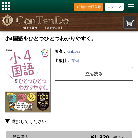
無料会員登録
ログイン
小4国語をひとつひとつわかりやすく。
著者
：
Gakken
出版社
：
学研
立ち読み
選択してください
¥1,320
通常購入