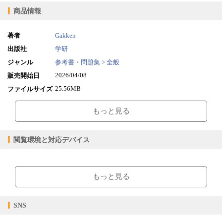
商品情報
著者
Gakken
出版社
学研
ジャンル
参考書・問題集 > 全般
2026/04/08
販売開始日
25.56MB
ファイルサイズ
epub
ファイル形式
もっと見る
【販売形態】
購入
レンタル
商品価格（税込）
¥1,320
-
閲覧環境と対応デバイス
閲覧可能期間
無期限
-
【閲覧環境】
ブラウザビューア・PC版ConTenDoビューア・モバイルビューア
もっと見る
【対応デバイス】
SNS
【ブラウザビューア】