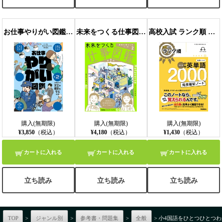
お仕事やりがい図鑑 第2巻 人の役に立つ！安全や健康を守るお仕事 仕事の魅力がわかる 将来が楽しみになる
未来をつくる仕事図鑑 第2期 第2巻 便利な暮らしをつくる
高校入試 ランク順 中学英単語2000 完全暗記ノート 改訂版
購入(無期限)
購入(無期限)
購入(無期限)
¥3,850
（税込）
¥4,180
（税込）
¥1,430
（税込）
カートに入れる
カートに入れる
カートに入れる
立ち読み
立ち読み
立ち読み
TOP
>
ジャンル別
>
参考書・問題集
>
全般
> 小4国語をひとつひとつ