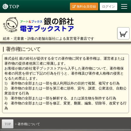
無料会員登録
ログイン
絵本・児童書・詩集の老舗出版社による直営電子書店です
著作権について
株式会社 銀の鈴社が提供する全ての著作物に関する著作権は、運営者または
著作物の提供者他第三者に帰属します。
お客様が銀の鈴社電子ブックストアから入手した著作物について、著作権保
有者の同意を得ずに下記の行為を行うと、著作権及び著作者人格権の侵害と
なるため禁止します。
1) 著作物の全部または一部を個人利用以外の目的で複製、複写する行為
2) 著作物の全部または一部を第三者に頒布、貸与、譲渡、公衆送信、自動公
衆送信する行為
3) 著作物の全部または一部を解析する、または派生物を制作する行為
4) 著作物の全部または一部を修正、変更、翻案、編集、切除等、改変する行
為
TOP
> 著作権について