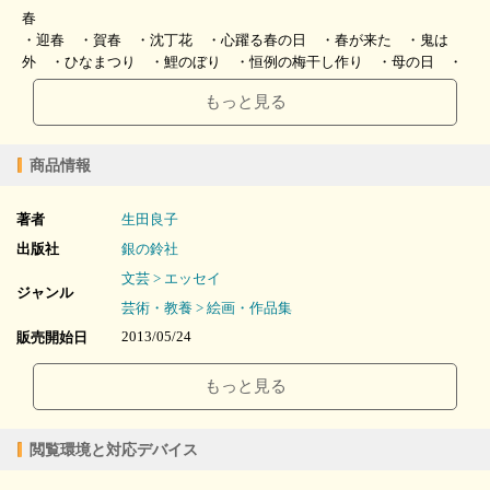
春
・迎春 ・賀春 ・沈丁花 ・心躍る春の日 ・春が来た ・鬼は
外 ・ひなまつり ・鯉のぼり ・恒例の梅干し作り ・母の日 ・
玉ねぎ/ふるさとの香り ・赤かぶ ・にんにくの芽 ・ラディッシ
もっと見る
ュ ・ピーマン/カブ ・やっと芽が出た ・タンポポ ・心はいつも
育ちざかり/お誕生日
商品情報
夏
・雨 ・てるてるぼうず ・アイリス ・七夕 ・てっせん（うち
わ） ・あじさい（うちわ） ・生甲斐/ホールインワン ・カランカ
著者
生田良子
ラン鈴 ・どじょうすくい ・暑中見舞い ・暑中見舞い（ア
出版社
銀の鈴社
ユ） ・暑中見舞い（とうもろこし） ・暑中見舞い（蝉） ・かぶ
文芸 > エッセイ
とむし ・キウイ ・花火/あさがお ・カボチャ ・パイナップル
ジャンル
芸術・教養 > 絵画・作品集
秋
2013/05/24
販売開始日
・シシトウ/トンボ ・ささやかな出合い ・トウモロコシ/金魚 ・
15.48MB
ファイルサイズ
くまさん ・希望 ・虫かご ・悠人君 ・くり/孫といっしょに ・
もっと見る
宝石（ぶどう） ・あけび ・愛いっぱい（ぶどう） ・月下美
epub
ファイル形式
人 ・くり ・すすき/ふるさとの稲木 ・風景（夢をのせて） ・
【販売形態】
柿/風景（秋の夕ぐれ） ・くつ/風景 ・ざくろ
購入
レンタル
閲覧環境と対応デバイス
商品価格（税込）
¥315
-
冬
閲覧可能期間
無期限
-