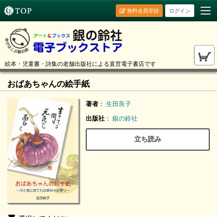
無料会員登録
ログイン
絵本・児童書・詩集の老舗出版社による直営電子書店です
おばあちゃんの絵手紙
著者
：
生田良子
出版社
：
銀の鈴社
立ち読み