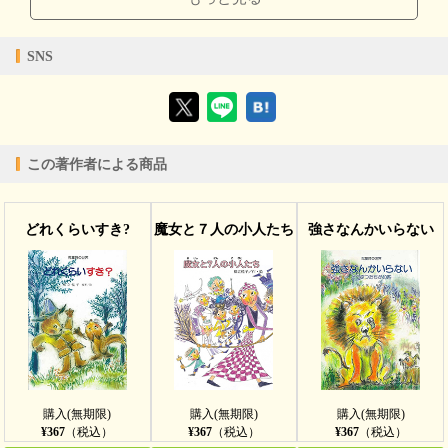
閲覧可能期間
無期限
-
【対応デバイス】
SNS
【ブラウザビューア】
この著作者による商品
【PC版ConTenDoビューア】
どれくらいすき?
魔女と７人の小人たち
強さなんかいらない
【モバイルビューア】
購入(無期限)
購入(無期限)
購入(無期限)
¥367
（税込）
¥367
（税込）
¥367
（税込）