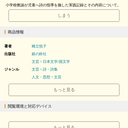
小学校教諭が児童へ詩の指導を施した実践記録とその内容について。
しまう
商品情報
著者
橋立悦子
出版社
銀の鈴社
文芸 > 日本文学/国文学
ジャンル
文芸 > 詩・詩集
人文・思想 > 文芸
2013/05/24
販売開始日
もっと見る
88ページ
ページ数
16.65MB
ファイルサイズ
閲覧環境と対応デバイス
epub
ファイル形式
【販売形態】
【閲覧環境】
購入
レンタル
ブラウザビューア・PC版ConTenDoビューア・モバイルビューア
商品価格（税込）
¥367
-
もっと見る