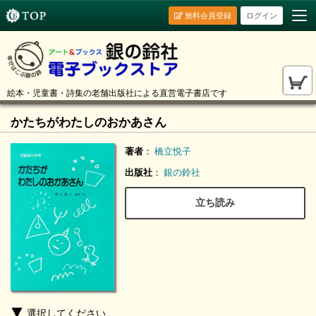
無料会員登録
ログイン
絵本・児童書・詩集の老舗出版社による直営電子書店です
かたちがわたしのおかあさん
著者
：
橋立悦子
出版社
：
銀の鈴社
立ち読み
選択してください