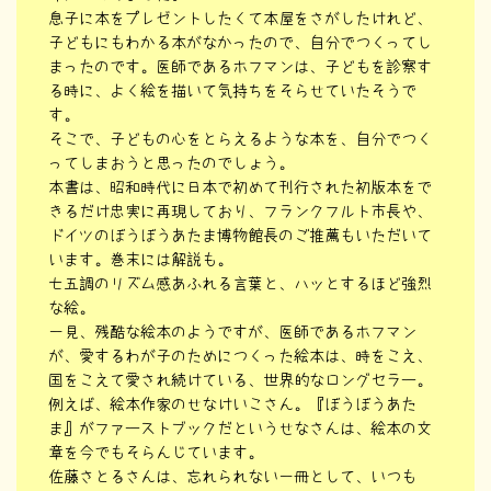
息子に本をプレゼントしたくて本屋をさがしたけれど、
子どもにもわかる本がなかったので、自分でつくってし
まったのです。医師であるホフマンは、子どもを診察す
る時に、よく絵を描いて気持ちをそらせていたそうで
す。
そこで、子どもの心をとらえるような本を、自分でつく
ってしまおうと思ったのでしょう。
本書は、昭和時代に日本で初めて刊行された初版本をで
きるだけ忠実に再現しており、フランクフルト市長や、
ドイツのぼうぼうあたま博物館長のご推薦もいただいて
います。巻末には解説も。
七五調のリズム感あふれる言葉と、ハッとするほど強烈
な絵。
一見、残酷な絵本のようですが、医師であるホフマン
が、愛するわが子のためにつくった絵本は、時をこえ、
国をこえて愛され続けている、世界的なロングセラー。
例えば、絵本作家のせなけいこさん。『ぼうぼうあた
ま』がファーストブックだというせなさんは、絵本の文
章を今でもそらんじています。
佐藤さとるさんは、忘れられない一冊として、いつも