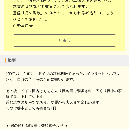
すが、千葉県の御宿町でご子息が五倫文庫を運営され、
本書の資料なども収集されておられます。
童謡「月の砂漠」の舞台として知られる御宿町の、もう
ひとつの名所です。
西野真由美
しまう
概要
150年以上も前に、ドイツの精神科医であったハインリッヒ・ホフマ
ンが、自分の子どものために書いた絵本。
その後、ドイツ国内はもちろん世界各国で翻訳され、広く世界中の家
庭で親しまれています。
近代絵本のルーツであり、幼児から大人まで楽しめます。
しつけ絵本としても有名な1冊！
▼ 銀の鈴社 編集長：柴崎俊子より ▼