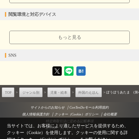
【販売形態】
購入
レンタル
閲覧環境と対応デバイス
商品価格（税込）
¥472
-
閲覧可能期間
無期限
-
【閲覧環境】
ブラウザビューア・PC版ConTenDoビューア・モバイルビューア
もっと見る
【対応デバイス】
SNS
【ブラウザビューア】
【PC版ConTenDoビューア】
TOP
>
ジャンル別
>
児童・絵本
>
外国のえほん
> ぼうぼうあたま (第4
｜
サイトからのお知らせ
ConTenDoモール利用規約
｜
｜
個人情報保護方針
クッキー（Cookie）ポリシー
会社概要
【モバイルビューア】
特定商取引法に定める記載事項
当サイトでは、お客様により適したサービスを提供するため、
｜
著作権について
サイトマップ
クッキー（Cookie）を使用します。クッキーの使用に関する詳