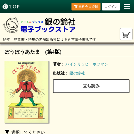
無料会員登録
ログイン
絵本・児童書・詩集の老舗出版社による直営電子書店です
ぼうぼうあたま (第4版)
著者
：
ハインリッヒ・ホフマン
出版社
：
銀の鈴社
立ち読み
選択してください