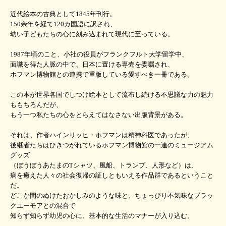
近代絵本の古典として1845年刊行。
150余年を経て120カ国語に訳され、
幼い子どもたちの心に刻み込まれて現代に至っている。
1987年頃のこと、小社の役員がフランクフルト大学留学中、
面識を得た人脈の中で、日本に置ける専売を委嘱され、
ホフマン博物館との連携で重版している愛すべき一冊である。
この本が世界各国でしつけ絵本として流布し続ける不思議な力の魅力
ももちろんだが、
もう一つ私たちの心をとらえてはなさない出版背景がある。
それは、作者ハインリッヒ・ホフマンは精神科医であったが、
後継者たちはひきつがれているホフマン博物館の一連のミュージアム
グッズ
（ぼうぼうあたまのTシャツ、風船、トランプ、人形など）は、
病を癒えた人々の社会復帰の証しともいえる作品群であるということ
だ。
どこか間のぬけたおかしみのような味と、ちょっぴり不気味なブラッ
クユーモアとの混合で
知らず知らず幼児の心に、基本的な生活のマナーが入り込む。