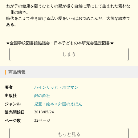
わが子の健康を願うひとりの親が極く自然に形にして生まれた素朴な
一冊の絵本。
時代をこえて生き続ける広い愛をいっぱおつめこんだ、大切な絵本で
ある。
★全国学校図書館協議会・日本子どもの本研究会選定図書★
しまう
商品情報
著者
ハインリッヒ・ホフマン
出版社
銀の鈴社
ジャンル
児童・絵本 > 外国のえほん
2013/05/24
販売開始日
32ページ
ページ数
7.54MB
ファイルサイズ
もっと見る
epub
ファイル形式