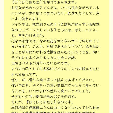
『ぼうぼうあたま』を挙げておられます。
お空ながめのハンスくんでは、いつも空をながめている
ハンスが、木の根につまづいたり川に落ちたりして、魚
にまで笑われます。
ドイツでは、桃太郎さんのように誰もが知っている絵本
なので、ボーッとしている子どもには、ほら、ハンス、
と、声をかけるとか。
指なめ小僧では、なめた指を大きなハサミで切られてし
まいますが、これも、医師であるホフマンが、指をなめ
ることが命にかかわる危険をはらむということを、幼い
子どもにもよくわかるように工夫した話。
当時はペストが流行っていたのです。
しつけの国としても名高いドイツの、しつけ絵本ともい
われる所以です。
ぜひ、幼い頃から繰り返して読んであげてください。
怖い中にも、子どもへの深い愛情がぎっしりつまってい
ることを、いつのまにか感じて育つことでしょう。
子どもへの深い愛情があればこその戒め。
それが、『ぼうぼうあたま』なのです。
本邦初訳の伊藤庸二さんはお亡くなりになっておられま