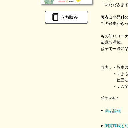
「いただきま
著者は小児科
この絵本がき
もの知りコー
知識も満載。
親子で一緒に
協力：・熊本
・くまもと
・社団法人
・ＪＡ全
ジャンル：
商品情報
閲覧環境と