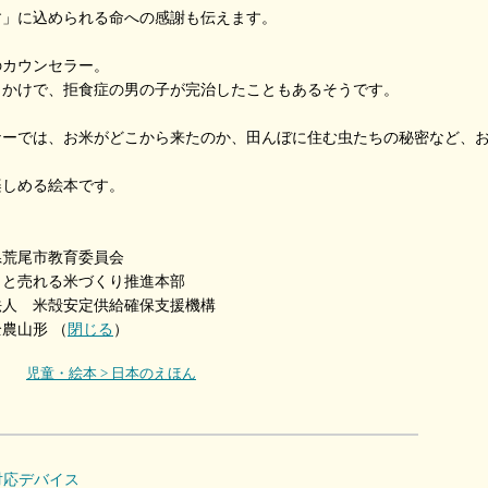
す」に込められる命への感謝も伝えます。
のカウンセラー。
っかけで、拒食症の男の子が完治したこともあるそうです。
ナーでは、お米がどこから来たのか、田んぼに住む虫たちの秘密など、
楽しめる絵本です。
県荒尾市教育委員会
売れる米づくり推進本部
 米殻安定供給確保支援機構
農山形
（
閉じる
）
児童・絵本 > 日本のえほん
対応デバイス