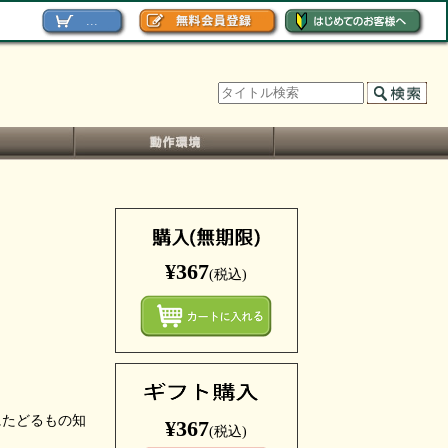
...
¥367
(税込)
まとめ
にたどるもの知
¥367
(税込)