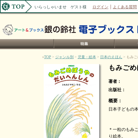
いらっしゃいませ ゲスト様
ログイン
よくある質問
»
TOP
>
ジャンル別
>
児童・絵本
>
日本のえほん
> もみ
もみごめ
著者：
出版社：
概要：
日本子どもの
＊一粒のもみ
り絵本。