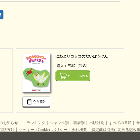
にわとりコッコのだいぼうけん
購入：
¥367
（税込）
まとめてカートにいれる
まとめ
らのお知らせ
ランキング
ジャンル別
著者別
出版社別
すべての書籍
サ
保護方針
クッキー（Cookie）ポリシー
会社概要
特定商取引法に定める記載