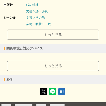
出版社
銀の鈴社
3 植物のうた
文芸 > 詩・詩集
・ジャンケンポン ・海藻になる ・校庭のくすのき ・ひまわりの
うた ・クズのエリート ・コスモスの茎 ・武家屋敷の紅葉 ・ア
ジャンル
文芸 > その他
イビーの庭
芸術・教養 > 一般
2025/04/04
販売開始日
4 地球のひとりごと
もっと見る
・しもばしら ・オーロラ ・辰年 元日 ・土の記憶 ・かあさん
8.12MB
ファイルサイズ
恐竜の夢 ・海底の飛行機 ・六つ目の大陸 ・薄い地層 ・虹の兄
epub
ファイル形式
弟 ・地球のひとりごと
閲覧環境と対応デバイス
【販売形態】
購入
レンタル
あとがき
商品価格（税込）
¥495
-
【閲覧環境】
閲覧可能期間
無期限
-
ブラウザビューア・PC版ConTenDoビューア・モバイルビューア
もっと見る
【対応デバイス】
SNS
【ブラウザビューア】