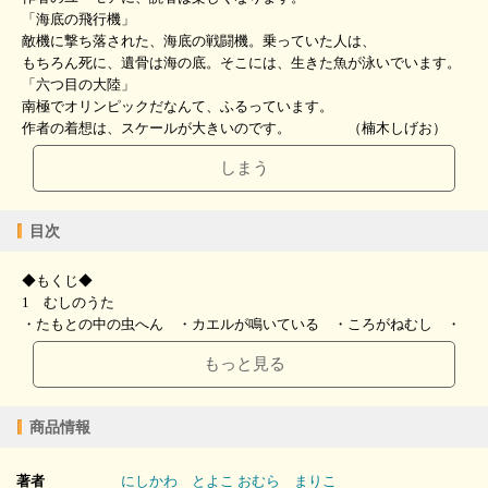
「海底の飛行機」
敵機に撃ち落された、海底の戦闘機。乗っていた人は、
もちろん死に、遺骨は海の底。そこには、生きた魚が泳いでいます。
「六つ目の大陸」
南極でオリンピックだなんて、ふるっています。
作者の着想は、スケールが大きいのです。 （楠木しげお）
しまう
目次
◆もくじ◆
1 むしのうた
・たもとの中の虫へん ・カエルが鳴いている ・ころがねむし ・
あたたまる ・スイッチョン ・クモの大工の大仕事 ・昆虫警察
もっと見る
午後三時 ・測った人にあこがれて ・かまきり坊さん ・はぐれホ
タル ・ナナフシ校長のはなむけの言葉
商品情報
2 生きものたちのうた
・ツバメの巣立ち ・サンゴの海 ・ウミガメの島 ・ネコジャラシ
がいっぱい ・線路わきの子やぎ
著者
にしかわ とよこ
おむら まりこ