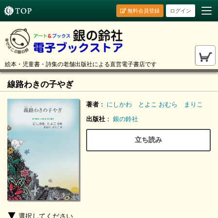
無料会員登録
ログイン
絵本・児童書・詩集の老舗出版社による直営電子書店です
線路わきの子やぎ
著者
：
にしかわ とよこ
おむら まりこ
出版社
：
銀の鈴社
立ち読み
選択してください