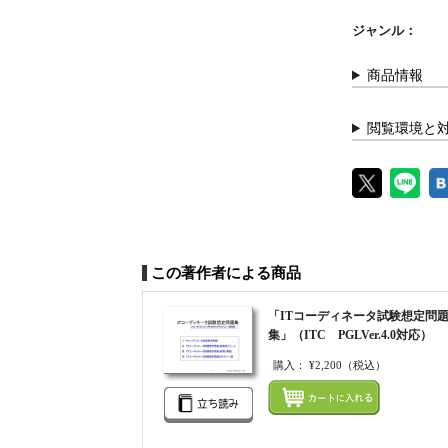
ジャンル：
商品情報
閲覧環境と
この著作者による商品
「ITコーディネータ試験想定問
集」（ITC PGLVer.4.0対応）
購入：
¥2,200
（税込）