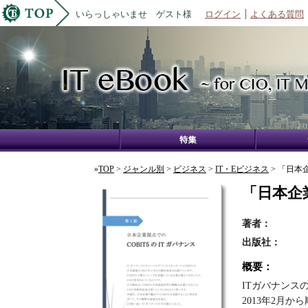
いらっしゃいませ ゲスト様
ログイン
よくある質問
»
TOP
>
ジャンル別
>
ビジネス
>
IT・Eビジネス
> 「日本
「日本企
著者：
出版社：
概要：
ITガバナンス
2013年2月