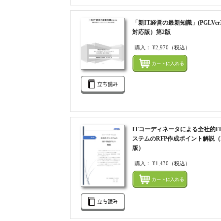
「新IT経営の最新知識」(PGLVer3
対応版）第2版
購入：
¥2,970
（税込）
ITコーディネータによる全社的I
ステムのRFP作成ポイント解説（F
版）
購入：
¥1,430
（税込）