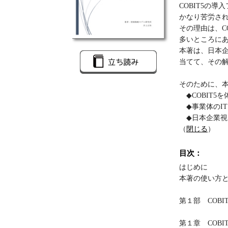
COBIT5の
かなり苦労さ
その理由は、C
多いところに
本著は、日本企
当てて、その解
そのために、
◆COBIT5
◆事業体のI
◆日本企業視点
（
閉じる
）
目次：
はじめに
本著の使い方
第１部 COB
第１章 COBI