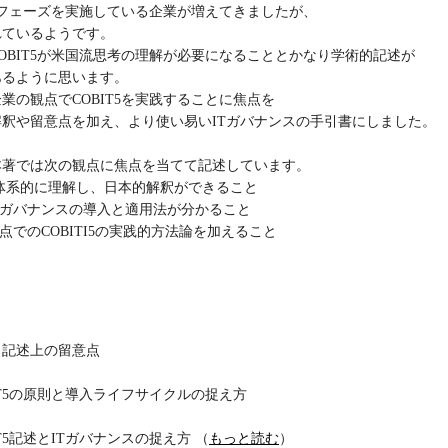
導入フェーズを実施している企業が増えてきましたが、
れているようです。
OBIT5が米国流思考の理解が必要になることとかなり学術的記述が
あるように思います。
業の観点でCOBIT5を実践することに焦点を
釈や留意点を加え、より使い易いITガバナンスの手引書にしました。
本著では次の観点に焦点を当てて記述しています。
を体系的に理解し、日本的解釈ができること
Tガバナンスの導入と適用法が分かること
でのCOBITI5の実践的方法論を加えること
と記述上の留意点
IT5の原則と導入ライフサイクルの捉え方
T5記述とITガバナンスの捉え方 （
もっと読む
）