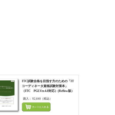
ITC試験合格を目指す方のための「IT
コーディネータ資格試験対策本」
（ITC PGLVer.4.0対応）(Reflow版）
購入：
¥2,640
（税込）
てカートにいれる
まとめてカートにいれ