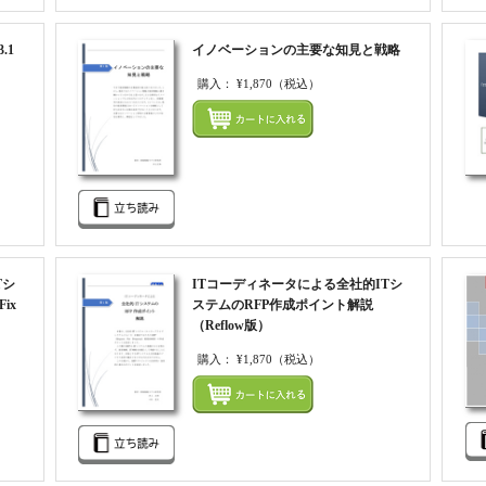
.1
イノベーションの主要な知見と戦略
購入：
¥1,870
（税込）
まとめ
まとめてカートにいれる
Tシ
ITコーディネータによる全社的ITシ
ix
ステムのRFP作成ポイント解説
（Reflow版）
購入：
¥1,870
（税込）
まとめてカートにいれる
まとめ