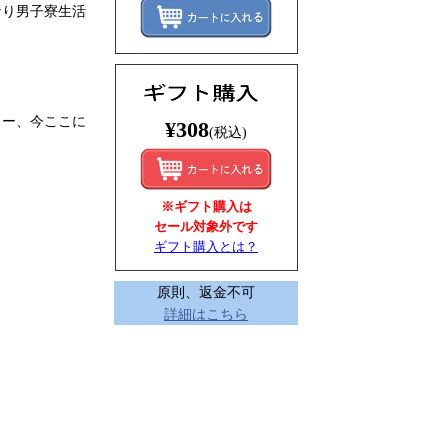
レンタ
なり男子寮生活
ィー、今ここに
¥308
(税込)
※ギフト購入は
セール対象外です
ギフト購入とは？
原則、返金不可
詳細はこちら