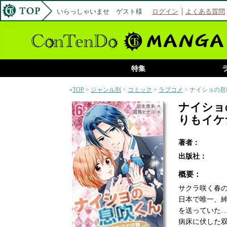
いらっしゃいませ ゲスト様
ログイン
よくある質問
特集
»
TOP
>
ジャンル別
>
コミック
>
ラブコメ
> ナイショの
ナイショ
りもイケ
著者：
出版社：
概要：
サクラ咲く春
日本で唯一、
を送っていた
病床に伏した