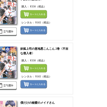
購入：
¥330
（税込）
てカートにいれる
まとめてカートにいれ
レンタル：
¥165
（税込）
ルをまとめてカートに入れる
レンタルをまとめてカ
妖狐上司の意地悪こんこん 2巻〈不吉
な侵入者〉
購入：
¥330
（税込）
てカートにいれる
まとめてカートにいれ
レンタル：
¥165
（税込）
ルをまとめてカートに入れる
レンタルをまとめてカ
僕だけの秘蜜のメイドさん