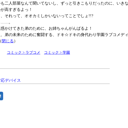
かも二人部屋なんて聞いてないし、ずっと引きこもりだったのに、いき
ルが高すぎるよっ！
、それって、オオカミしかいないってことでしょ!!?
る……。
迷惑かけてきた弟のために、お姉ちゃんがんばるよ！
人、弟の未来のために奮闘する、ドキ☆ドキの身代わり学園ラブコメデ
（
閉じる
）
コミック > ラブコメ
コミック > 学園
対応デバイス