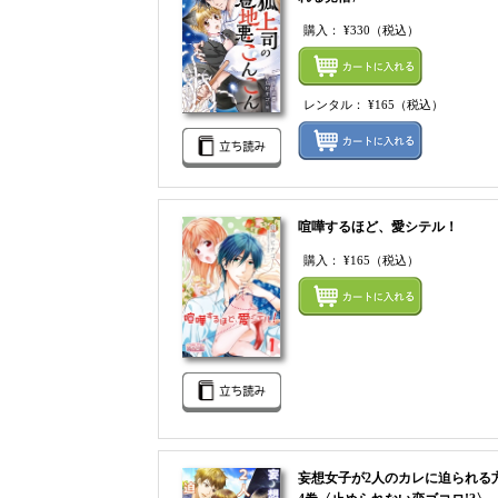
購入：
¥330
（税込）
レンタル：
¥165
（税込）
喧嘩するほど、愛シテル！
購入：
¥165
（税込）
妄想女子が2人のカレに迫られる