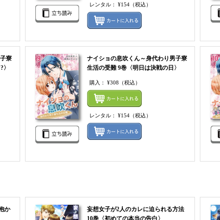
レンタル：
¥154
（税込）
レンタルをまとめてカートに入れる
レンタ
子寮
ナイショの息吹くん～身代わり男子寮
?〉
生活の受難 9巻〈明日は決戦の日〉
購入：
¥308
（税込）
まとめてカートにいれる
まとめ
レンタル：
¥154
（税込）
レンタルをまとめてカートに入れる
レンタ
抱か
妄想女子が2人のカレに迫られる方法
10巻〈初めての本当の告白〉