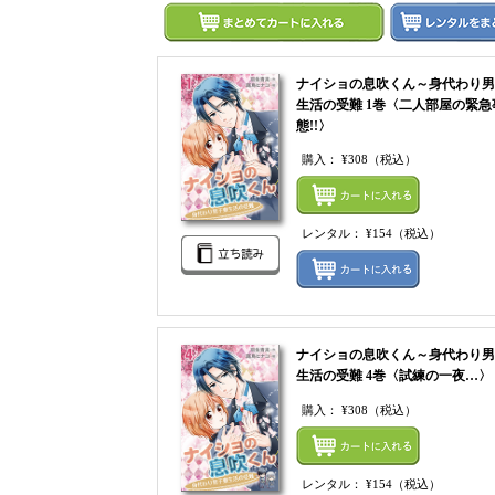
ナイショの息吹くん～身代わり男
生活の受難 1巻〈二人部屋の緊急
態!!〉
購入：
¥308
（税込）
レンタル：
¥154
（税込）
ナイショの息吹くん～身代わり男
生活の受難 4巻〈試練の一夜…〉
購入：
¥308
（税込）
レンタル：
¥154
（税込）