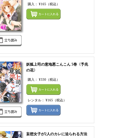
購入：
¥165
（税込）
まとめてカートにいれ
てカートにいれる
ルをまとめてカートに入れる
妖狐上司の意地悪こんこん 5巻〈予兆
の花〉
購入：
¥330
（税込）
てカートにいれる
まとめてカートにいれ
レンタル：
¥165
（税込）
ルをまとめてカートに入れる
レンタルをまとめてカ
妄想女子が2人のカレに迫られる方法