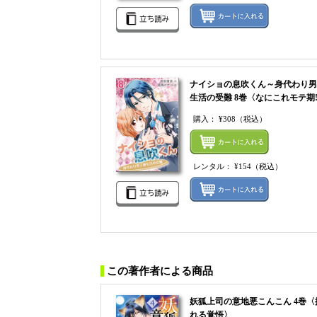
ナイショの息吹くん～身代わり男
生活の受難 8巻〈なにこれモテ期!
購入：
¥308
（税込）
レンタル：
¥154
（税込）
この著作者による商品
妖狐上司の意地悪こんこん 4巻〈
れる覚悟〉