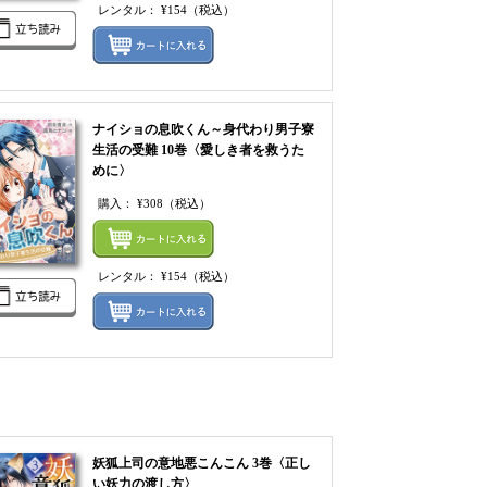
レンタル：
¥154
（税込）
ルをまとめてカートに入れる
レンタルをまとめてカ
ナイショの息吹くん～身代わり男子寮
生活の受難 10巻〈愛しき者を救うた
めに〉
購入：
¥308
（税込）
てカートにいれる
まとめてカートにいれ
レンタル：
¥154
（税込）
ルをまとめてカートに入れる
レンタルをまとめてカ
妖狐上司の意地悪こんこん 3巻〈正し
い妖力の渡し方〉