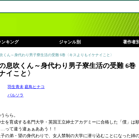
ランキング
ジャンル別
著作者
息吹くん～身代わり男子寮生活の受難 6巻〈キスよりもイケナイこと〉
の息吹くん～身代わり男子寮生活の受難 6巻
ナイこと〉
羽生青未
庭鳥ヒナコ
パルソラ
のうらら。
紳士を育成する名門大学・英国王立紳士アカデミーに合格した「僕」は
……って違う違ぁぁああう！！
双子の弟・望の身代わりで、女人禁制の大学に潜り込むことになった姉