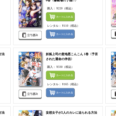
6巻〈修羅場の予感!?〉
購入：
¥220
（税込）
まとめてカートにいれる
まとめ
レンタル：
¥110
（税込）
レンタルをまとめてカートに入れる
レンタ
方法
妖狐上司の意地悪こんこん 1巻〈予言
された運命の伴侶〉
購入：
¥330
（税込）
まとめてカートにいれる
まとめ
レンタル：
¥165
（税込）
レンタルをまとめてカートに入れる
レンタ
方法
妄想女子が2人のカレに迫られる方法