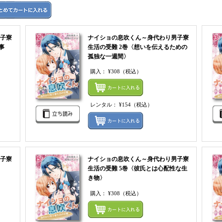
まとめてカートにいれる
レンタルをまとめてカートに入
子寮
ナイショの息吹くん～身代わり男子寮
事
生活の受難 2巻〈想いを伝えるための
孤独な一週間〉
購入：
¥308
（税込）
まとめてカートにいれる
まとめ
レンタル：
¥154
（税込）
レンタルをまとめてカートに入れる
レンタ
子寮
ナイショの息吹くん～身代わり男子寮
生活の受難 5巻〈彼氏とは心配性な生
き物〉
購入：
¥308
（税込）
まとめてカートにいれる
まとめ