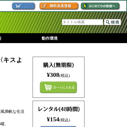
...
別
動作環境
〈キスよ
¥308
(税込)
まとめ
順風満帆な生活
¥154
(税込)
の曜。