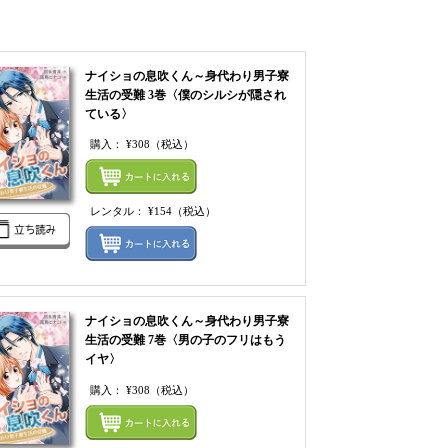
れる
ナイショの息吹くん～身代わり男子寮
生活の受難 3巻〈僕のシルシが隠され
ている〉
購入：
¥308
（税込）
てカートにいれる
まとめてカートにいれ
レンタル：
¥154
（税込）
ルをまとめてカートに入れる
レンタルをまとめてカ
ナイショの息吹くん～身代わり男子寮
生活の受難 7巻〈男の子のフリはもう
イヤ〉
購入：
¥308
（税込）
てカートにいれる
まとめてカートにいれ