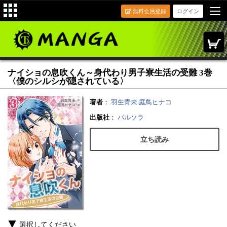
無料会員登録
ログイン
ナイショの息吹くん～身代わり男子寮生活の受難 3巻
〈僕のシルシが隠されている〉
著者
：
羽生青未
庭鳥ヒナコ
出版社
：
パルソラ
立ち読み
選択してください