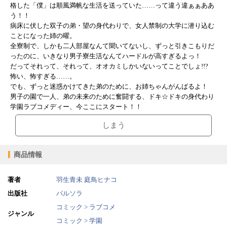
格した「僕」は順風満帆な生活を送っていた……って違う違ぁぁああ
う！！
病床に伏した双子の弟・望の身代わりで、女人禁制の大学に潜り込む
ことになった姉の曜。
全寮制で、しかも二人部屋なんて聞いてないし、ずっと引きこもりだ
ったのに、いきなり男子寮生活なんてハードルが高すぎるよっ！
だってそれって、それって、オオカミしかいないってことでしょ!!?
怖い、怖すぎる……。
でも、ずっと迷惑かけてきた弟のために、お姉ちゃんがんばるよ！
男子の園で一人、弟の未来のために奮闘する、ドキ☆ドキの身代わり
学園ラブコメディー、今ここにスタート！！
しまう
商品情報
著者
羽生青未
庭鳥ヒナコ
出版社
パルソラ
コミック > ラブコメ
ジャンル
コミック > 学園