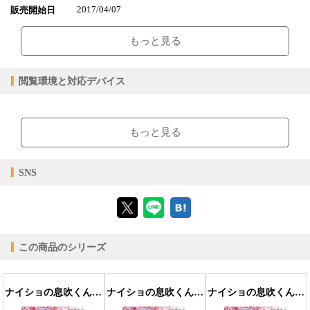
2017/04/07
販売開始日
142ページ
ページ数
もっと見る
21.03MB
ファイルサイズ
epub
ファイル形式
閲覧環境と対応デバイス
【販売形態】
購入
レンタル
商品価格（税込）
¥308
¥154
【閲覧環境】
閲覧可能期間
無期限
2日間
ブラウザビューア・PC版ConTenDoビューア・モバイルビューア
もっと見る
ダウンロード回数
制限なし
制限なし
ダウンロード可能期間
無期限
無期限
【対応デバイス】
SNS
【ブラウザビューア】
この商品のシリーズ
【PC版ConTenDoビューア】
ナイショの息吹くん～身代わり男子寮生活の受難 1巻〈二人部屋の緊急事態!!〉
ナイショの息吹くん～身代わり男子寮生活の受難 2巻〈想いを伝えるための孤独な一週間〉
ナイショの息吹くん～身代わり男子寮生活の受難 4巻〈試練の一夜…〉
【モバイルビューア】