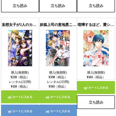
立ち読み
立ち読み
立ち読み
妄想女子が2人のカレに迫られる方法 9巻〈恋たちの結末〉
妖狐上司の意地悪こんこん 2巻〈不吉な侵入者〉
喧嘩するほど、愛シテル！
購入(無期限)
購入(無期限)
購入(無期限)
¥220
（税込）
¥330
（税込）
¥165
（税込）
レンタル(2日間)
レンタル(2日間)
¥110
（税込）
¥165
（税込）
カートに入れる
カートに入れる
カートに入れる
立ち読み
カートに入れる
カートに入れる