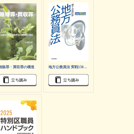
賄賂罪・買収罪の構造
地方公務員法 実戦150題 第7次改訂版