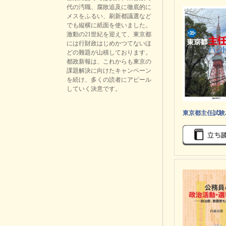
代の汚職、腐敗追及に徹底的に
メスをふるい、刷新都議選など
でも縦横に紙面を使いました。
激動の21世紀を迎えて、東京都
には行財政はじめかつてないほ
どの難題が山積しております。
都政新報は、これからも東京の
課題解決に向けたキャンペーン
を続け、多くの読者にアピール
していく決意です。