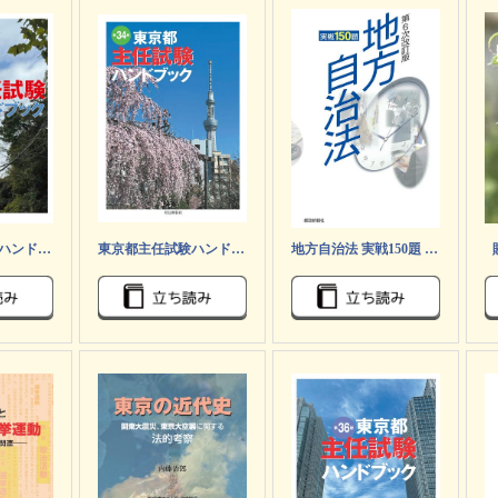
東京都主任試験ハンドブック 第35版
東京都主任試験ハンドブック 第34版
地方自治法 実戦150題 第6次改訂版