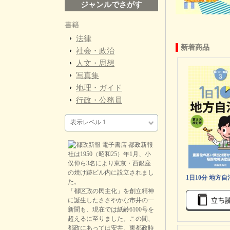
ジャンルでさがす
書籍
法律
新着商品
社会・政治
人文・思想
写真集
地理・ガイド
行政・公務員
表示レベル 1
都政新報
社は1950（昭和25）年1月、小
俣伸ら3名により東京・西銀座
の焼け跡ビル内に設立されまし
た。
「都区政の民主化」を創立精神
に誕生したささやかな市井の一
新聞も、現在では紙齢6100号を
超えるに至りました。この間、
都政にあっては安井、東都政時