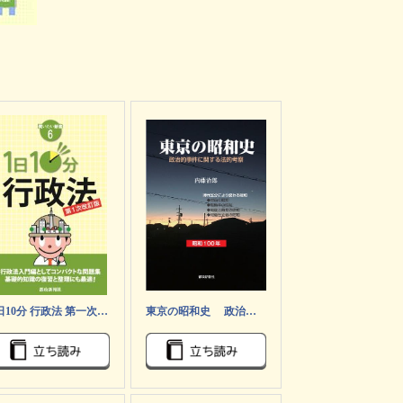
1日10分 行政法 第一次改訂版 (買いたい新書6)
東京の昭和史 政治的事件に関する法的考察