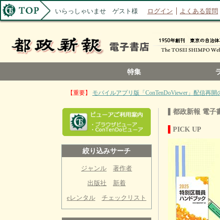
いらっしゃいませ ゲスト様
ログイン
よくある質問
特集
【重要】
モバイルアプリ版「ConTenDoViewer」配信再
都政新報 電子
PICK UP
絞り込みサーチ
ジャンル
著作者
出版社
新着
eレンタル
チェックリスト