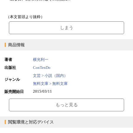
（本文冒頭より抜粋）
しまう
商品情報
著者
横光利一
出版社
ConTenDo
文芸 > 小説（国内）
ジャンル
無料文庫 > 無料文庫
2015/03/11
販売開始日
1.32MB
ファイルサイズ
もっと見る
epub
ファイル形式
【販売形態】
購入
レンタル
閲覧環境と対応デバイス
商品価格（税込）
¥0
-
閲覧可能期間
無期限
-