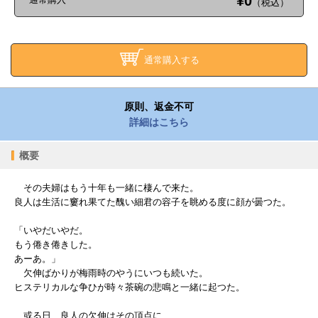
¥0
（税込）
通常購入する
原則、返金不可
詳細はこちら
概要
その夫婦はもう十年も一緒に棲んで来た。
良人は生活に窶れ果てた醜い細君の容子を眺める度に顔が曇つた。
「いやだいやだ。
もう倦き倦きした。
あーあ。」
欠伸ばかりが梅雨時のやうにいつも続いた。
ヒステリカルな争ひが時々茶碗の悲鳴と一緒に起つた。
或る日、良人の欠伸はその頂点に...