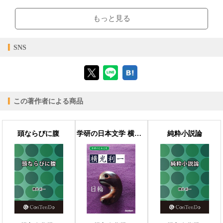
【閲覧環境】
ブラウザビューア・PC版ConTenDoビューア・モバイルビューア
もっと見る
【対応デバイス】
SNS
【ブラウザビューア】
この著作者による商品
【PC版ConTenDoビューア】
頭ならびに腹
学研の日本文学 横光利一 日輪
純粋小説論
【モバイルビューア】