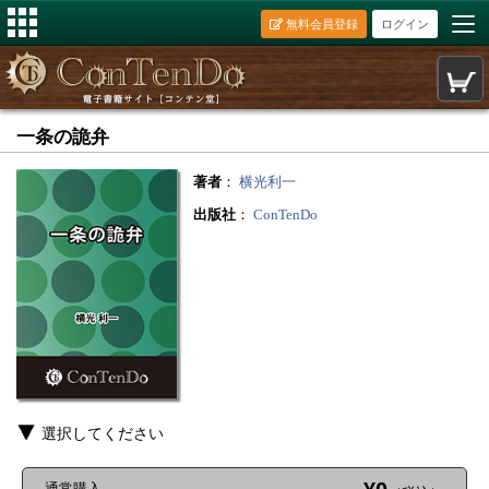
無料会員登録
ログイン
一条の詭弁
著者
：
横光利一
出版社
：
ConTenDo
選択してください
通常購入