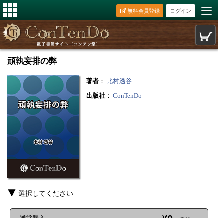
無料会員登録
ログイン
頑執妄排の弊
著者
：
北村透谷
出版社
：
ConTenDo
選択してください
通常購入