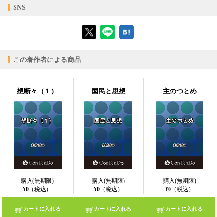
【対応デバイス】
SNS
【ブラウザビューア】
この著作者による商品
【PC版ConTenDoビューア】
想断々（１）
国民と思想
主のつとめ
【モバイルビューア】
購入(無期限)
購入(無期限)
購入(無期限)
¥0
（税込）
¥0
（税込）
¥0
（税込）
カートに入れる
カートに入れる
カートに入れる