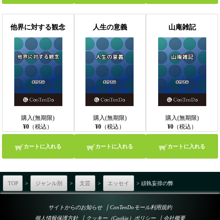
他界に対する観念
人生の意義
山庵雑記
購入(無期限)
購入(無期限)
購入(無期限)
¥0
（税込）
¥0
（税込）
¥0
（税込）
カートに入れる
カートに入れる
カートに入れる
TOP
>
ジャンル別
>
文芸
>
エッセイ
> 頑執妄排の弊
｜
サイトからのお知らせ
ConTenDoモール利用規約
｜
｜
個人情報保護方針
クッキー（Cookie）ポリシー
会社概要