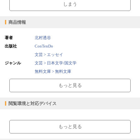
しまう
商品情報
著者
北村透谷
出版社
ConTenDo
文芸 > エッセイ
ジャンル
文芸 > 日本文学/国文学
無料文庫 > 無料文庫
2015/04/08
販売開始日
もっと見る
1.06MB
ファイルサイズ
epub
ファイル形式
閲覧環境と対応デバイス
【販売形態】
購入
レンタル
商品価格（税込）
¥0
-
【閲覧環境】
閲覧可能期間
無期限
-
ブラウザビューア・PC版ConTenDoビューア・モバイルビューア
もっと見る