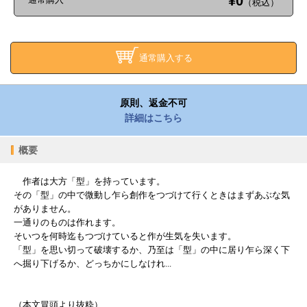
¥0
（税込）
通常購入する
原則、返金不可
詳細はこちら
概要
作者は大方「型」を持っています。
その「型」の中で微動し乍ら創作をつづけて行くときはまずあぶな気
がありません。
一通りのものは作れます。
そいつを何時迄もつづけていると作が生気を失います。
「型」を思い切って破壊するか、乃至は「型」の中に居り乍ら深く下
へ掘り下げるか、どっちかにしなけれ...
（本文冒頭より抜粋）