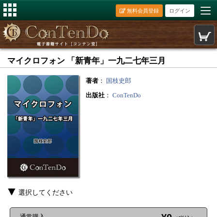
無料会員登録
ログイン
マイクロフォン 「新青年」一九二七年三月
著者
：
国枝史郎
出版社
：
ConTenDo
選択してください
通常購入