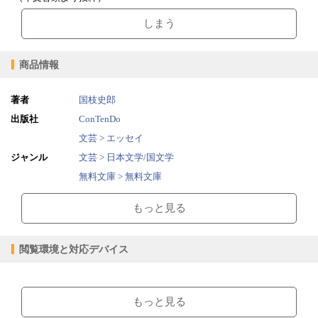
しまう
商品情報
著者
国枝史郎
出版社
ConTenDo
文芸 > エッセイ
ジャンル
文芸 > 日本文学/国文学
無料文庫 > 無料文庫
2016/08/12
販売開始日
もっと見る
0.64MB
ファイルサイズ
epub
ファイル形式
閲覧環境と対応デバイス
【販売形態】
購入
レンタル
商品価格（税込）
¥0
-
【閲覧環境】
閲覧可能期間
無期限
-
ブラウザビューア・PC版ConTenDoビューア・モバイルビューア
もっと見る