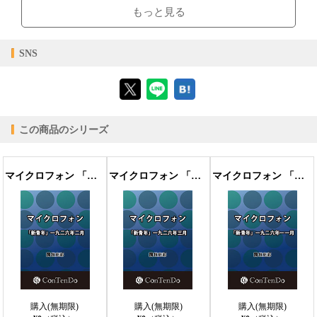
閲覧可能期間
無期限
-
ブラウザビューア・PC版ConTenDoビューア・モバイルビューア
もっと見る
【対応デバイス】
SNS
【ブラウザビューア】
この商品のシリーズ
【PC版ConTenDoビューア】
マイクロフォン 「新青年」一九二六年二月
マイクロフォン 「新青年」一九二六年三月
マイクロフォン 「新青年」一九二六年一一月
【モバイルビューア】
購入(無期限)
購入(無期限)
購入(無期限)