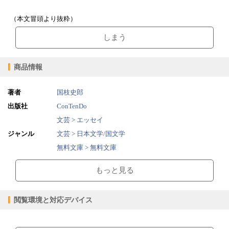
（本文冒頭より抜粋）
しまう
商品情報
著者
国枝史郎
出版社
ConTenDo
文芸 > エッセイ
ジャンル
文芸 > 日本文学/国文学
無料文庫 > 無料文庫
2016/08/12
販売開始日
もっと見る
0.64MB
ファイルサイズ
epub
ファイル形式
閲覧環境と対応デバイス
【販売形態】
購入
レンタル
商品価格（税込）
¥0
-
【閲覧環境】