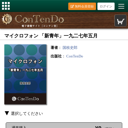
無料会員登録
ログイン
マイクロフォン 「新青年」一九二七年五月
著者
：
国枝史郎
出版社
：
ConTenDo
選択してください
通常購入