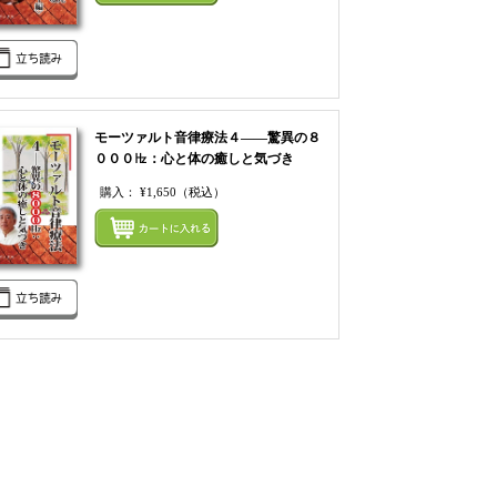
モーツァルト音律療法４――驚異の８
０００㎐：心と体の癒しと気づき
購入：
¥1,650
（税込）
てカートにいれる
まとめてカートにいれ
てカートにいれる