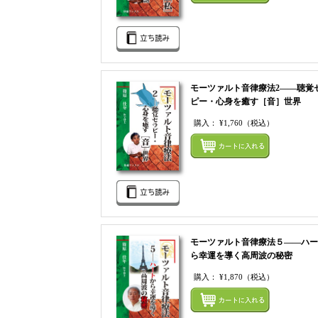
モーツァルト音律療法2――聴覚
ピー・心身を癒す［音］世界
購入：
¥1,760
（税込）
モーツァルト音律療法５――ハー
ら幸運を導く高周波の秘密
購入：
¥1,870
（税込）