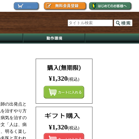
...
¥1,320
(税込)
まとめ
医師の出発点と
気を治すやり方
、病気を治すの
一文「人は、病
¥1,320
(税込)
た、明るく楽し
の名医と言われ