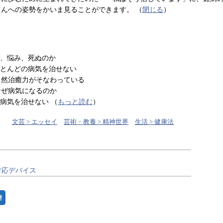
さんへの姿勢をかいま見ることができます。
（
閉じる
）
き、悩み、死ぬのか
ほとんどの病気を治せない
自然治癒力がそなわっている
なぜ病気になるのか
病気を治せない （
もっと読む
）
文芸 > エッセイ
芸術・教養 > 精神世界
生活 > 健康法
対応デバイス