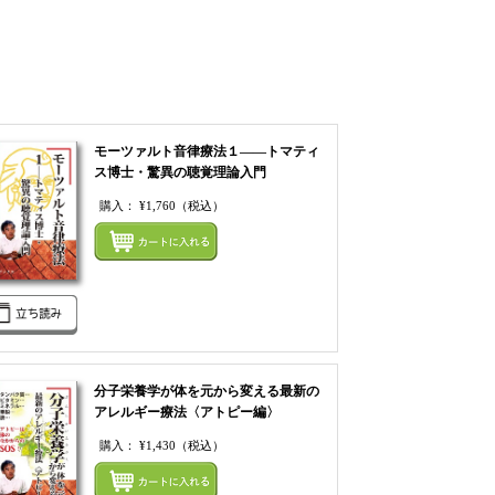
モーツァルト音律療法１――トマティ
ス博士・驚異の聴覚理論入門
購入：
¥1,760
（税込）
てカートにいれる
まとめてカートにいれ
分子栄養学が体を元から変える最新の
アレルギー療法〈アトピー編〉
購入：
¥1,430
（税込）
てカートにいれる
まとめてカートにいれ