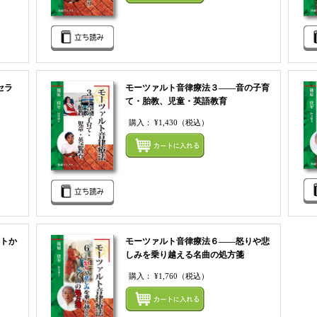
セラ
モーツァルト音律療法３――音の子育
て・胎教、児童・英語教育
購入：
¥1,430
（税込）
まとめてカートにいれる
まとめ
トか
モーツァルト音律療法６――怒りや悲
しみを乗り越える名曲の処方箋
購入：
¥1,760
（税込）
まとめてカートにいれる
まとめ