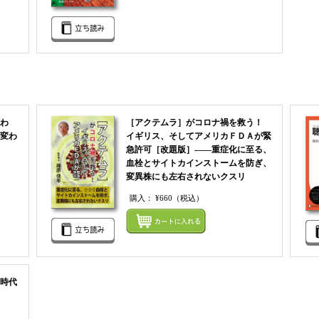
わ
［アクテムラ］がコロナ禍を救う！
変わ
イギリス、そしてアメリカＦＤＡが緊
急許可［改題版］――重症化に至る、
血栓とサイトカインストームを防ぎ、
変異株にも左右されないクスリ
まとめてカートにいれる
購入：
¥660
（税込）
まとめ
時代