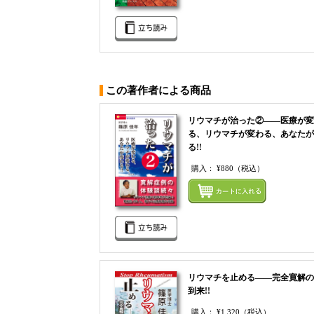
この著作者による商品
リウマチが治った②――医療が変
る、リウマチが変わる、あなたが
る!!
購入：
¥880
（税込）
リウマチを止める――完全寛解の
到来!!
購入：
¥1,320
（税込）