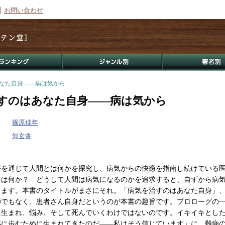
お問い合わせ
あなた自身――病は気から
すのはあなた自身――病は気から
篠原佳年
知玄舎
療を通じて人間とは何かを探究し、病気からの快癒を指南し続けている
とは何か？ どうして人間は病気になるのかを追求すると、自ずから病
ります。本書のタイトルがまさにそれ。「病気を治すのはあなた自身」
師でもなく、患者さん自身だというのが本書の趣旨です。プロローグの
に生まれ、悩み、そして死んでいくわけではないのです。イキイキとし
杯に歩むために生まれてきたのだ――私はそう信じています」に、難病