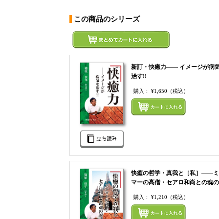
この商品のシリーズ
新訂・快癒力―― イメージが病
治す!!
購入：
¥1,650
（税込）
快癒の哲学・真我と［私］――ミ
マーの高僧・セアロ和尚との魂の
購入：
¥1,210
（税込）