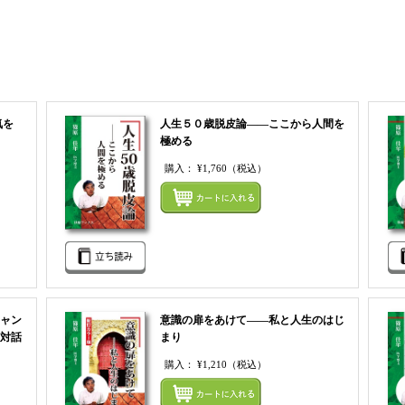
まとめてカートにいれる
気を
人生５０歳脱皮論――ここから人間を
極める
購入：
¥1,760
（税込）
まとめてカートにいれる
まとめ
ャン
意識の扉をあけて――私と人生のはじ
対話
まり
購入：
¥1,210
（税込）
まとめてカートにいれる
まとめ