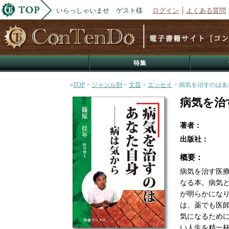
いらっしゃいませ ゲスト様
ログイン
よくある質問
»
TOP
>
ジャンル別
>
文芸
>
エッセイ
> 病気を治すのは
病気を治
著者：
出版社：
概要：
病気を治す医
なる本。病気
が明らかにな
は、薬でも医
気になるため
い人生を精一