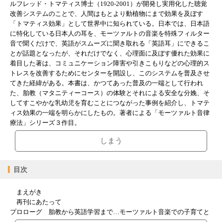
ルフレッド・トマティス博士（1920-2001）が開発し実用化した聴覚
改善システムのことで、人間はもとより動植物にまで効果を及ぼす
「トマティス効果」として世界中に知られている。日本では、日本語
に特化している日本人の耳を、モーツァルトの音楽を特殊フィルター
音で聞くだけで、英語がスムーズに聞き取れる「英語耳」にできるこ
とが話題となったが、それだけでなく、心理面に及ぼす優れた効果に
着目した著は、コミュニケーション障害や引きこもりなどの心理的ス
トレスを改善するためにセンターを開設し、このシステムを普及させ
てきた経緯がある。本書は、かつてあった普及の一端として行われ
た、胎教（マタニティーコース）の体験とそれによる安全な分娩、そ
してすこやかな乳幼児を育むことにつながった事例を紹介し、トマテ
ィス効果の一端を明らかにしたもの。著者による「モーツァルト音律
療法」シリーズ３作目。
しまう
目次
まえがき
再刊にあたって
プロローグ 胎教から英語学習まで…モーツァルト音楽での子育てと
は？