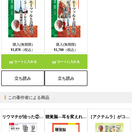
購入(無期限)
購入(無期限)
¥1,870
（税込）
¥1,760
（税込）
カートに入れる
カートに入れる
立ち読み
立ち読み
この著作者による商品
リウマチが治った②――医療が変わる、リウマチが変わる、あなたが変わる!!
聴覚脳―耳を変えれば人生が変わる
［アクテムラ］がコロナ禍を救う！ イギリス、そしてアメリカＦＤＡが緊急許可［改題版］――重症化に至る、血栓とサイトカインストームを防ぎ、変異株にも左右されないクスリ