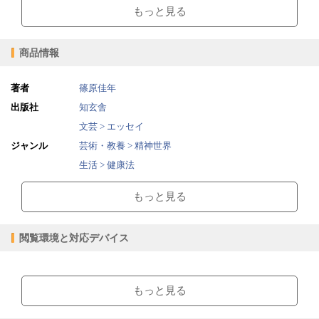
もっと見る
◎聴覚を整えるモーツァルトの音楽効果
◎モーツァルト音律療法は、英会話の学習法？
◎胎児の耳に届く「トマティス・マタニティー」って、どんな胎教？
商品情報
◎ヘッドフォンで音楽を聞いていれば眠っていてもいいのはなぜ？
◎お産がスムーズになって安産が多いのは、ストレスが軽減するか
ら？
著者
篠原佳年
◎トマティス・ベイビーが元気で聡明に育つのは、超高音という栄養
出版社
知玄舎
のせい？
文芸 > エッセイ
◎モーツァルト音楽はどうして聴覚改善に効く？
◎英語耳のトレーニングで学習障害や自閉症が改善するのは？
ジャンル
芸術・教養 > 精神世界
第一章 これが私のトマティス・ベイビー、骨導音モーツァルト胎教
生活 > 健康法
の体験集
2022/04/29
販売開始日
◎日本ではじめてのトマティス・ベイビー第一号のＲちゃん
もっと見る
◎トマティス・ベイビー、トマティス・キッズが大集合
9.31MB
ファイルサイズ
◎ぐっすり眠っていても効果バツグン、六か月でハイハイとつかまり
epub
ファイル形式
立ちの元気印のＤくん
閲覧環境と対応デバイス
【販売形態】
◎ただ音を聞いているだけで、お腹の赤ちゃんとの一体感が……
購入
レンタル
◎踊りも歌も上手、いろんなことに興味津々のＭちゃん
商品価格（税込）
¥1,430
-
【閲覧環境】
◎起こされるまで気づかないほど熟睡……感情が豊かで意思がしっか
閲覧可能期間
無期限
-
りしているＬちゃん
ブラウザビューア・PC版ConTenDoビューア・モバイルビューア
もっと見る
◎陣痛の苦しみがなかったほどの安産……小さいのに賢い判断をする
Ｎちゃん