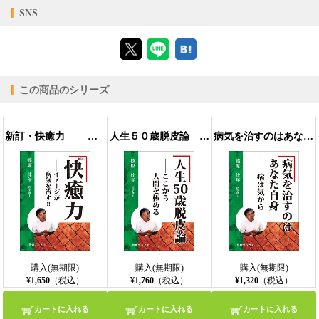
【対応デバイス】
◎上の子も下の子も、そして母親の自分もストレスが晴れて元気ハツ
SNS
ラツ
【ブラウザビューア】
◎リラックスできて超安産、クラシック音楽にすぐに反応したＭちゃ
ん
◎その日産まれたなかで一番の安産、お母さんのことがちゃんとわか
る穏やかな赤ちゃん
この商品のシリーズ
【PC版ConTenDoビューア】
◎胎教の時に聞いたモーツァルトの音楽に産まれて数日後に反応を示
した赤ちゃんの感動
第二章 モーツァルト音律療法・マタニティーコースの水中聴覚と
新訂・快癒力―― イメージが病気を治す!!
人生５０歳脱皮論――ここから人間を極める
病気を治すのはあなた自身――病は気から
は？
【モバイルビューア】
◎赤ちゃんは何を感じてる？
◎お母さんの胎内で聞く声はイルカの声に似ている？
◎お母さんの胎内は水中聴覚の世界
◎お母さんの背骨を伝ってくる胎内宇宙の高周波？
◎胎児の耳、八〇〇〇ヘルツ超の音と胎内回帰
◎明るく上昇する音声誕生のプロセス
◎胎内の赤ちゃんは、生を受けたその時から音を聞いている
◎モーツァルトはこころと細胞組織の栄養？
◎植物にも効くモーツァルトだから胎教にもいい？
購入(無期限)
購入(無期限)
購入(無期限)
◎胎内の赤ちゃんにモーツァルトは聞こえる？
¥1,650
（税込）
¥1,760
（税込）
¥1,320
（税込）
◎ほんとうに赤ちゃんの耳に届く？ モーツァルト音律療法・マタニ
ティーコース
カートに入れる
カートに入れる
カートに入れる