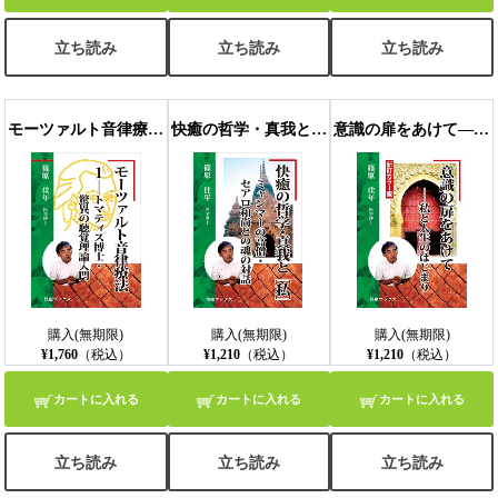
◎胎内の羊水のなかは八〇〇〇ヘルツ超の音世界？
◎コマクで感じるのが気導音で身体で感じるのが骨導音
立ち読み
立ち読み
立ち読み
◎羊水に浸かっている胎児の耳は水中聴覚で音を聞いている？
◎赤ちゃんが聞いているのはお母さんのしゃべる声
◎胎内で聞いたお母さんの声によく似ているイルカの鳴き声
◎海のなかでは、超高音がたくさん飛び交っている
モーツァルト音律療法１――トマティス博士・驚異の聴覚理論入門
快癒の哲学・真我と［私］――ミャンマーの高僧・セアロ和尚との魂の対話
意識の扉をあけて――私と人生のはじまり
◎再びイルカ療法、音が生命進化のふるさとに戻る時
◎海とイルカの体験、自閉症（耳閉症）が治るわけ
◎耳の胎内回帰に気づいたトマティス博士
◎胎内の聴覚を呼び起こす骨導ヘッドフォンの効果
◎胎教に絶大な効果？ 骨導ヘッドフォンでのレクチュール
◎トマティス胎教で著しく成長する？ 自然には起こりえない胎児の
耳環境
第三章 子供だからこそ必要な聴覚教育の提案
◎英語耳トレーニングのすすめ、トマティス博士は耳鼻咽喉科のお医
購入(無期限)
購入(無期限)
購入(無期限)
者さん
¥1,760
（税込）
¥1,210
（税込）
¥1,210
（税込）
◎聞き方と話し方を変えることができる魔法の装置
◎トマティス博士が発見した人間の耳の微妙な構造、耳の四つのはた
カートに入れる
カートに入れる
カートに入れる
らき
◎人間の耳の機能を再現する電子耳という魔法のようなものすごい機
械
立ち読み
立ち読み
立ち読み
◎スペインで博士自身が体験した民族のことばと生活習慣の関係
◎電子耳のパスバンド効果がベテランの通訳者によって証明された時