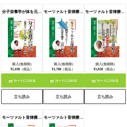
◎フランスでの英語教育でみごとに効果を実証したモーツァルト音律
療法
分子栄養学が体を元から変える最新のアレルギー療法〈アトピー編〉
モーツァルト音律療法2――聴覚セラピー・心身を癒す［音］世界
モーツァルト音律療法４――驚異の８０００㎐：心と体の癒しと気づき
◎幼児から高齢者まで効果があるのは聴覚を調整する内耳の微小な筋
肉に作用するから
◎登校障害がみるみる改善した小学生のトレーニング体験実例
◎学習障害の傾向があると診断されたが音のカーテンがとれてすっき
り改善した体験実例
◎親子トレーニングで相乗効果が現れたコミュニケーション障害克服
の体験実例
◎学習障害にも関係がある耳の選別力を失った自閉症
◎アタマが悪いのではなくてただ耳がすこしだけ聞こえないだけ
購入(無期限)
購入(無期限)
購入(無期限)
◎言語のパスバンドと音のカーテン＝こころのパスバンド
¥1,430
（税込）
¥1,760
（税込）
¥1,650
（税込）
◎子供の教育にとってとっても大事な聴覚教育の提案
◎表現力、記憶力、学習力を高めるには耳の成長が止まる十一歳まで
カートに入れる
カートに入れる
カートに入れる
に
◎トマティスの英語耳トレーニングは子供の潜在能力まで開花させる
聴覚教育
立ち読み
立ち読み
立ち読み
あとがき
モーツァルト音律療法５――ハートから幸運を導く高周波の秘密
モーツァルト音律療法６――怒りや悲しみを乗り越える名曲の処方箋