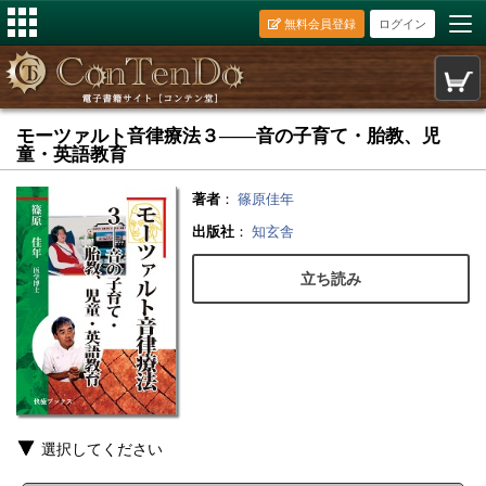
無料会員登録
ログイン
モーツァルト音律療法３――音の子育て・胎教、児
童・英語教育
著者
：
篠原佳年
出版社
：
知玄舎
立ち読み
選択してください