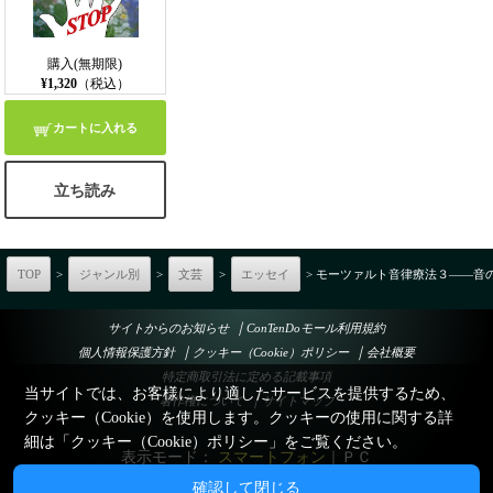
購入(無期限)
¥1,320
（税込）
カートに入れる
立ち読み
TOP
>
ジャンル別
>
文芸
>
エッセイ
> モーツァルト音律療法３――音
｜
サイトからのお知らせ
ConTenDoモール利用規約
｜
｜
個人情報保護方針
クッキー（Cookie）ポリシー
会社概要
特定商取引法に定める記載事項
当サイトでは、お客様により適したサービスを提供するため、
｜
著作権について
サイトマップ
クッキー（Cookie）を使用します。クッキーの使用に関する詳
細は「
クッキー（Cookie）ポリシー
」をご覧ください。
表示モード：
スマートフォン
｜
ＰＣ
確認して閉じる