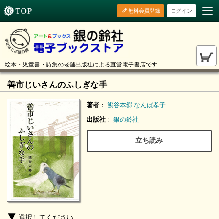
無料会員登録
ログイン
絵本・児童書・詩集の老舗出版社による直営電子書店です
善市じいさんのふしぎな手
著者
：
熊谷本郷
なんば孝子
出版社
：
銀の鈴社
立ち読み
選択してください