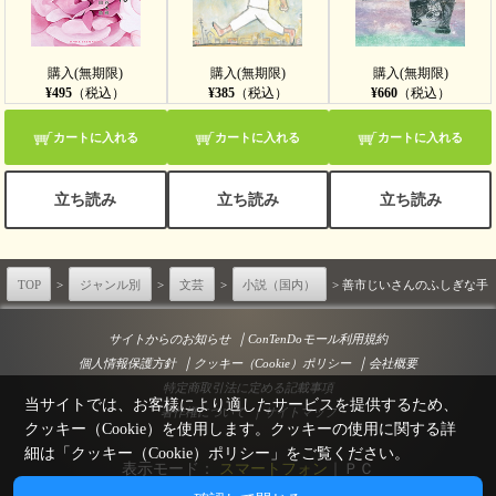
購入(無期限)
購入(無期限)
購入(無期限)
¥495
（税込）
¥385
（税込）
¥660
（税込）
カートに入れる
カートに入れる
カートに入れる
立ち読み
立ち読み
立ち読み
TOP
>
ジャンル別
>
文芸
>
小説（国内）
> 善市じいさんのふしぎな手
｜
サイトからのお知らせ
ConTenDoモール利用規約
｜
｜
個人情報保護方針
クッキー（Cookie）ポリシー
会社概要
特定商取引法に定める記載事項
当サイトでは、お客様により適したサービスを提供するため、
｜
著作権について
サイトマップ
クッキー（Cookie）を使用します。クッキーの使用に関する詳
細は「
クッキー（Cookie）ポリシー
」をご覧ください。
表示モード：
スマートフォン
｜
ＰＣ