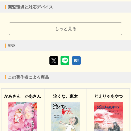
epub
ファイル形式
閲覧環境と対応デバイス
【販売形態】
購入
レンタル
商品価格（税込）
¥367
-
【閲覧環境】
閲覧可能期間
無期限
-
ブラウザビューア・PC版ConTenDoビューア・モバイルビューア
もっと見る
【対応デバイス】
SNS
【ブラウザビューア】
この著作者による商品
【PC版ConTenDoビューア】
かあさん かあさん
泣くな、東太
どえりゃあやつ
【モバイルビューア】