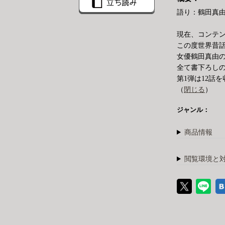
語り：鶴田真
現在、コンテ
この度世界昔
女優鶴田真由
全て書下ろし
第1弾は12話
（
閉じる
）
ジャンル：
商品情報
閲覧環境と