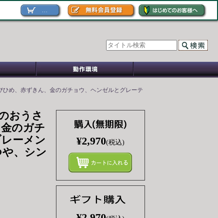
...
びひめ、赤ずきん、金のガチョウ、ヘンゼルとグレーテ
のおうさ
、金のガチ
ブレーメン
¥2,970
(税込)
つや、シン
まとめ
¥2,970