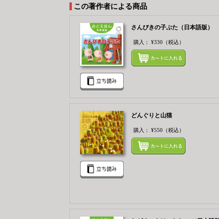
この著作者による商品
さんびきの子ぶた（日本語版）
購入：
¥330
（税込）
どんぐりと山猫
購入：
¥550
（税込）