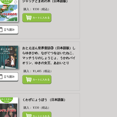
ジャックとまめの木（日本語版）
購入：
¥330
（税込）
まとめてカートにいれ
てカートにいれる
おとえほん世界昔話③（日本語版）し
らゆきひめ、ながぐつをはいたねこ、
マッチうりのしょうじょ、うかれバイ
てカートにいれる
オリン、ゆきの女王、あおいとり
購入：
¥1,485
（税込）
まとめてカートにいれ
くわずにょうぼう （日本語版）
購入：
¥330
（税込）
てカートにいれる
まとめてカートにいれ