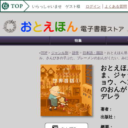
いらっしゃいませ ゲスト様
ログイン
よくある質問
»
TOP
>
ジャンル別
>
語学
>
日本語・国語
> おとえほん
ル、さんびきの子ぶた、ブレーメンのおんがくたい、み
おとえほ
ま、ジャ
ョウ、ヘ
のおんが
デレラ
著者：
出版社：
概要：