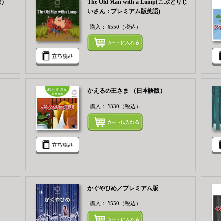
版）
The Old Man with a Lump(こぶとりじ
いさん：プレミアム版英語)
購入：
¥550
（税込）
まとめてカートにいれる
まとめ
かえるの王さま （日本語版）
購入：
¥330
（税込）
まとめてカートにいれる
まとめ
かぐやひめ／プレミアム版
購入：
¥550
（税込）
まとめてカートにいれる
まとめ