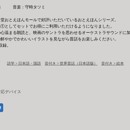
由 音楽：守時タツミ
ン堂おとえほんモールで好評いただいているおとえほんシリーズ。
話①としてセットでお得にご利用いただけるようになりました。
の心温まる朗読と、映画のサントラを思わせるオーケストラサウンドに
の鮮やかでかわいいイラストを見ながら昔話をお楽しみください。
を収録。
語学 > 日本語・国語
音付き > 世界昔話（日本語版）
音付き > 絵本
対応デバイス