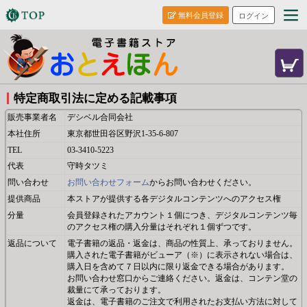
無料会員登録
ログイン
特定商取引法に定める記載事項
販売事業者名
デシベル合同会社
本社住所
東京都世田谷区野沢1-35-6-807
TEL
03-3410-5223
代表
守時タツミ
問い合わせ
お問い合わせフォーム
からお問い合わせください。
提供商品
本ストアが提供する各デジタルコンテンツへのアクセス権
分量
会員登録されたアカウント１個につき、デジタルコンテンツ毎
のアクセス権の購入分量はそれぞれ１個ずつです。
返品について
電子書籍の返品・返金は、商品の性質上、承っておりません。
購入された電子書籍がビューア（※）に表示されない場合は、
購入日を含めて７日以内に限り返金できる場合があります。
お問い合わせ窓口からご連絡ください。返金は、コンテン堂の
裁量にて承っております。
返金は、電子書籍のご注文で利用されたお支払い方法に対して