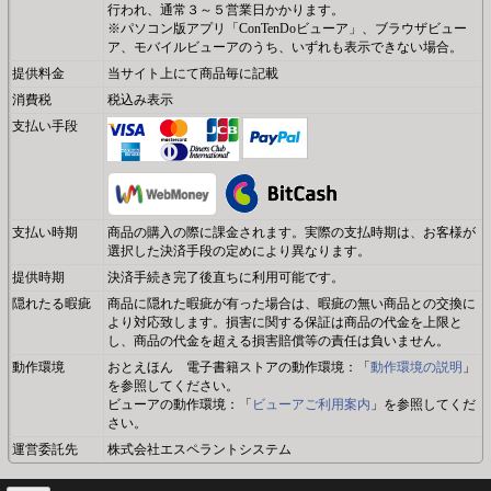
行われ、通常３～５営業日かかります。
※パソコン版アプリ「ConTenDoビューア」、ブラウザビュー
ア、モバイルビューアのうち、いずれも表示できない場合。
提供料金
当サイト上にて商品毎に記載
消費税
税込み表示
支払い手段
支払い時期
商品の購入の際に課金されます。実際の支払時期は、お客様が
選択した決済手段の定めにより異なります。
提供時期
決済手続き完了後直ちに利用可能です。
隠れたる暇疵
商品に隠れた暇疵が有った場合は、暇疵の無い商品との交換に
より対応致します。損害に関する保証は商品の代金を上限と
し、商品の代金を超える損害賠償等の責任は負いません。
動作環境
おとえほん 電子書籍ストアの動作環境：「
動作環境の説明
」
を参照してください。
ビューアの動作環境：「
ビューアご利用案内
」を参照してくだ
さい。
運営委託先
株式会社エスペラントシステム