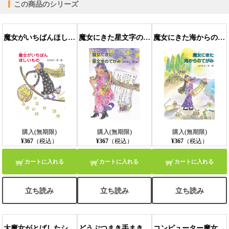
この商品のシリーズ
【PC版ConTenDoビューア】
魔女がいちばんほしいもの
魔女にきた星文字のてがみ
魔女にきた海からのてがみ
【モバイルビューア】
購入(無期限)
購入(無期限)
購入(無期限)
¥367
（税込）
¥367
（税込）
¥367
（税込）
カートに入れる
カートに入れる
カートに入れる
立ち読み
立ち読み
立ち読み
大魔女がとばしたシャボン玉星
どうぶつまき手まき魔女
コンピューター魔女の発明品