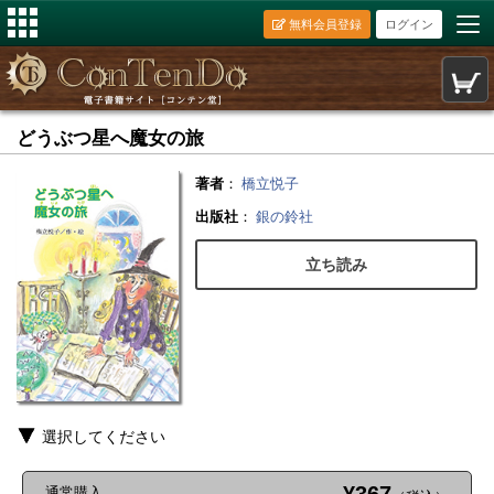
無料会員登録
ログイン
どうぶつ星へ魔女の旅
著者
：
橋立悦子
出版社
：
銀の鈴社
立ち読み
選択してください
通常購入