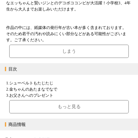
なエッちゃんと賢いジンとのデコボココンビが大活躍！小学校3、4年
生から大人までお楽しみいただけます。
作品の中には、紙媒体の発行年が古い本が多く含まれております。
そのため若干の汚れや読みにくい部分などがある可能性がございま
す。ご了承ください。
しまう
目次
1.シューベルトもたじたじ
2.金ちゃんのあたまなでなで
3.お父さんへのプレゼント
4.ドアのどまん中にあな
もっと見る
5.一まいの紙っぺら
6.カメ星へ行く
7.カメは、なぜのろいのか？
商品情報
8.野ウサギ星へ行く
9.めんどり星へ行く