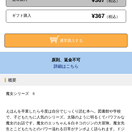
¥367
（税込）
¥367
ギフト購入
（税込）
通常購入する
原則、返金不可
詳細はこちら
概要
魔女シリーズ 6
えほんを卒業したら今度は自分でじっくり読む本へ。図書館や学校
で、子どもたちに人気のシリーズ。太陽のように明るくてパワフルな
魔女のお話です。魔女のエッちゃん＆白ネコのジンの大冒険。魔女先
生とこどもたちとのパワー溢れる日常がテンポよく語られます。ドジ