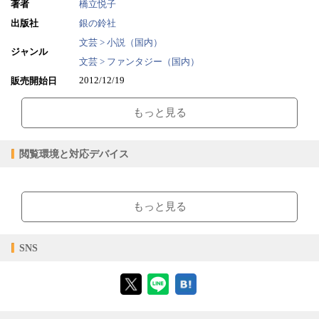
10.トナカイ星へ行く
著者
橋立悦子
11.トラ星へ行く
出版社
銀の鈴社
12.カタツムリ星へ行く
文芸 > 小説（国内）
13.クジャク星へ行く
ジャンル
14.リス星へ行く
文芸 > ファンタジー（国内）
15.ぼうけんにかんぱい！
2012/12/19
販売開始日
16.音をだきしめる
208ページ
ページ数
17.たからばこのふたがあかない
もっと見る
36.82MB
ファイルサイズ
epub
ファイル形式
閲覧環境と対応デバイス
【販売形態】
購入
レンタル
商品価格（税込）
¥367
-
【閲覧環境】
閲覧可能期間
無期限
-
ブラウザビューア・PC版ConTenDoビューア・モバイルビューア
もっと見る
【対応デバイス】
SNS
【ブラウザビューア】