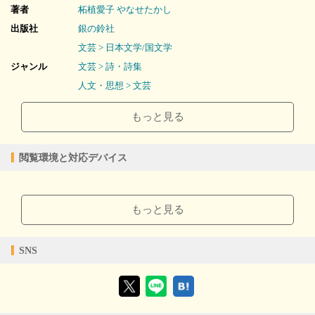
著者
柘植愛子
やなせたかし
Ⅱ 家族っていいな
出版社
銀の鈴社
・みんなのかあさん ・おじいちゃんのひざがすき ・出てこな
文芸 > 日本文学/国文学
い ・見にきてごらん ・空から見守っている ・聞いててあげ
る ・こぶしの花が咲き出した ・おばあちゃんの杖 ・摘んできた
ジャンル
文芸 > 詩・詩集
つくし ・よかった会えたんだね ・窓のなかの空 ・ぶらんこおし
人文・思想 > 文芸
てね ・おかあさんの床屋さん ・まくらのうた ・赤ちゃんのつぎ
2012/12/19
販売開始日
はわたしよ ・おにいちゃんのたんじょう日 ・ぼくのはなしもきい
もっと見る
てよ ・わたしだって ・さむい朝 ・どんぐり
96ページ
ページ数
8.06MB
ファイルサイズ
あとがき
閲覧環境と対応デバイス
epub
ファイル形式
【販売形態】
【閲覧環境】
購入
レンタル
ブラウザビューア・PC版ConTenDoビューア・モバイルビューア
商品価格（税込）
¥367
-
もっと見る
閲覧可能期間
無期限
-
【対応デバイス】
SNS
【ブラウザビューア】