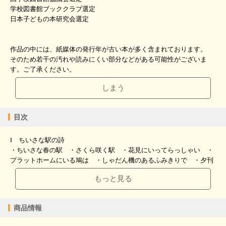
学校図書館ブッククラブ選定
日本子どもの本研究会選定
作品の中には、紙媒体の発行年が古い本が多く含まれております。
そのため若干の汚れや読みにくい部分などがある可能性がございま
す。ご了承ください。
しまう
目次
Ⅰ ちいさな駅の詩
・ちいさな春の駅 ・さくら咲く駅 ・花見にいってらっしゃい ・
プラットホームにいる鳩は ・しゃだん機のあるふみきりで ・夕刊
が電車にのって ・普通電車は休んでばかり ・おおきなひこう
もっと見る
き ・みんなどうしているのかしら ・鳥の道 ・五月はみどり ・
けやきの木 ・よるのくも ・やねんお上の雲 ・きつねのよめい
り ・ハンカチ一枚場所とりしてる ・はじめてたべた ラ・フラン
商品情報
ス ・近道 細い道 通ったら ・梅の実は ・すいっちょと鳴いて
ごらん