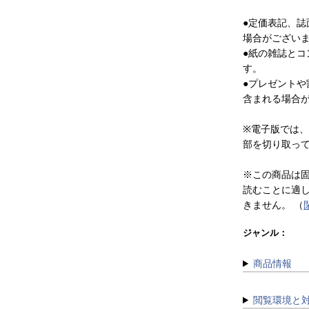
●定価表記、
場合がござい
●紙の雑誌と
す。
●プレゼント
含まれる場合
※電子版では
部を切り取っ
※この商品は
読むことに適
きません。
（
ジャンル：
商品情報
閲覧環境と