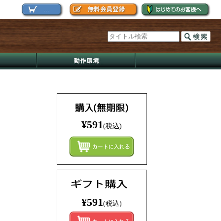
...
¥591
(税込)
まとめ
¥591
(税込)