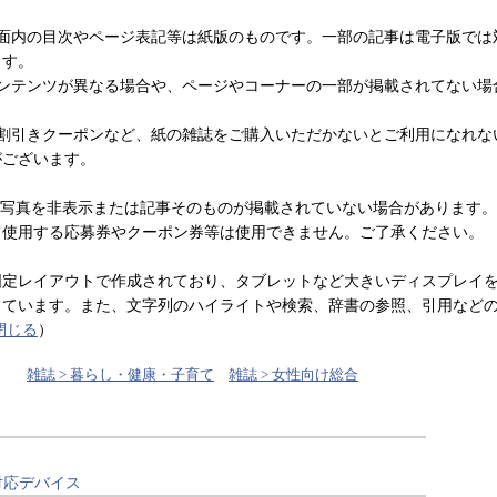
誌面内の目次やページ表記等は紙版のものです。一部の記事は電子版では
ます。
コンテンツが異なる場合や、ページやコーナーの一部が掲載されてない場
や割引きクーポンなど、紙の雑誌をご購入いただかないとご利用になれな
がございます。
、写真を非表示または記事そのものが掲載されていない場合があります
て使用する応募券やクーポン券等は使用できません。ご了承ください。
固定レイアウトで作成されており、タブレットなど大きいディスプレイ
しています。また、文字列のハイライトや検索、辞書の参照、引用など
閉じる
）
雑誌 > 暮らし・健康・子育て
雑誌 > 女性向け総合
対応デバイス