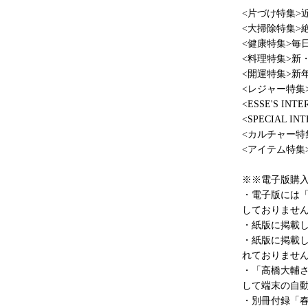
<片づけ特集>
<大掃除特集>
<健康特集>毎
<料理特集>新
<開運特集>新
<レジャー特集
<ESSE'S I
<SPECIAL I
<カルチャー特
<アイテム特集
※※電子版購
・電子版には
しておりませ
・紙版に掲載
・紙版に掲載し
れておりませ
・「高橋大輔
して端末の自
・別冊付録「