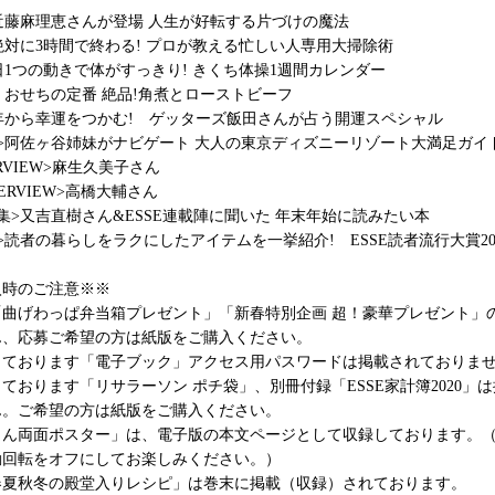
近藤麻理恵さんが登場 人生が好転する片づけの魔法
絶対に3時間で終わる! プロが教える忙しい人専用大掃除術
日1つの動きで体がすっきり! きくち体操1週間カレンダー
・おせちの定番 絶品!角煮とローストビーフ
年から幸運をつかむ! ゲッターズ飯田さんが占う開運スペシャル
>阿佐ヶ谷姉妹がナビゲート 大人の東京ディズニーリゾート大満足ガイ
NTERVIEW>麻生久美子さん
NTERVIEW>高橋大輔さん
集>又吉直樹さん&ESSE連載陣に聞いた 年末年始に読みたい本
>読者の暮らしをラクにしたアイテムを一挙紹介! ESSE読者流行大賞20
入時のご注意※※
「曲げわっぱ弁当箱プレゼント」「新春特別企画 超！豪華プレゼント」
ん、応募ご希望の方は紙版をご購入ください。
しております「電子ブック」アクセス用パスワードは掲載されておりま
ております「リサラーソン ポチ袋」、別冊付録「ESSE家計簿2020」
ん。ご希望の方は紙版をご購入ください。
さん両面ポスター」は、電子版の本文ページとして収録しております。
動回転をオフにしてお楽しみください。）
春夏秋冬の殿堂入りレシピ」は巻末に掲載（収録）されております。