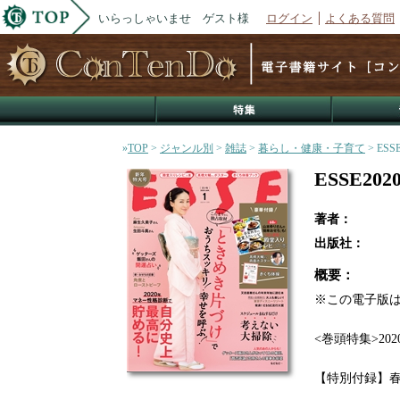
いらっしゃいませ ゲスト様
ログイン
よくある質問
»
TOP
>
ジャンル別
>
雑誌
>
暮らし・健康・子育て
> ESS
ESSE20
著者：
出版社：
概要：
※この電子版は
<巻頭特集>20
【特別付録】春