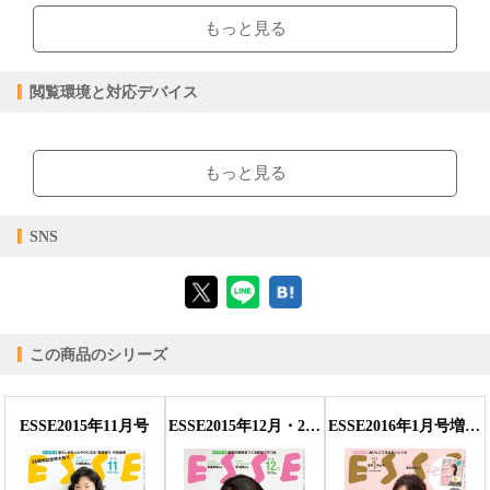
108.34MB
ファイルサイズ
もっと見る
epub
ファイル形式
【販売形態】
購入
レンタル
閲覧環境と対応デバイス
商品価格（税込）
¥511
-
閲覧可能期間
無期限
-
【閲覧環境】
ブラウザビューア・PC版ConTenDoビューア・モバイルビューア
もっと見る
【対応デバイス】
SNS
【ブラウザビューア】
この商品のシリーズ
【PC版ConTenDoビューア】
ESSE2015年11月号
ESSE2015年12月・2016年1月合併号
ESSE2016年1月号増刊・新年特大号
【モバイルビューア】