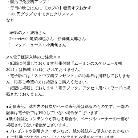
・腸活で免疫料アップ！
・毎日の晩ごはんに 【カブの】糖質オフおかず
・100円グッズで すてきにクリスマス
など
〈表紙の人〉波瑠さん
〈Interview〉亀梨和也さん 伊藤健太郎さん
〈エンタメニュース〉小栗旬さん
※※電子版購入時のご注意※※
・紙版に付属しております別冊付録「ムーミンのスケジュール帳
2021」は掲載（収録）されておりません。
・電子版には「ストウブ鍋プレゼント」の応募券は掲載しておりませ
ん、応募ご希望の方は紙版をご購入ください。
・紙版に掲載しております「電子ブック」アクセス用パスワードは掲
載されておりません。
●定価表記、誌面内の目次やページ表記等は紙版のものです。一部の
記事は電子版では対応していない場合がございます。
●紙の雑誌とコンテンツが異なる場合や、ページやコーナーの一部が
掲載されてない場合がございます。
●プレゼントや割引きクーポンなど、紙の雑誌をご購入いただかない
とご利用になれないコンテンツが含まれる場合がございます。