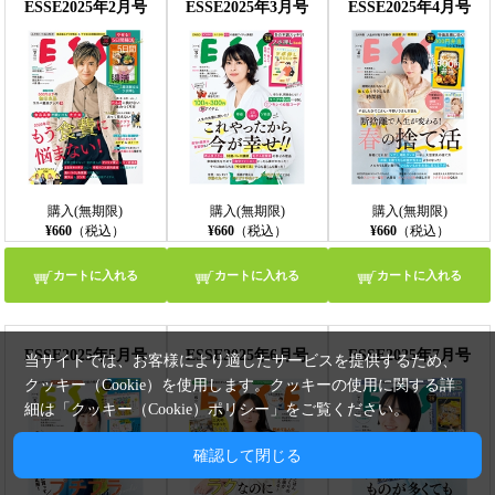
ESSE2025年2月号
ESSE2025年3月号
ESSE2025年4月号
購入(無期限)
購入(無期限)
購入(無期限)
¥660
（税込）
¥660
（税込）
¥660
（税込）
カートに入れる
カートに入れる
カートに入れる
ESSE2025年5月号
ESSE2025年6月号
ESSE2025年7月号
当サイトでは、お客様により適したサービスを提供するため、
クッキー（Cookie）を使用します。クッキーの使用に関する詳
細は「
クッキー（Cookie）ポリシー
」をご覧ください。
確認して閉じる