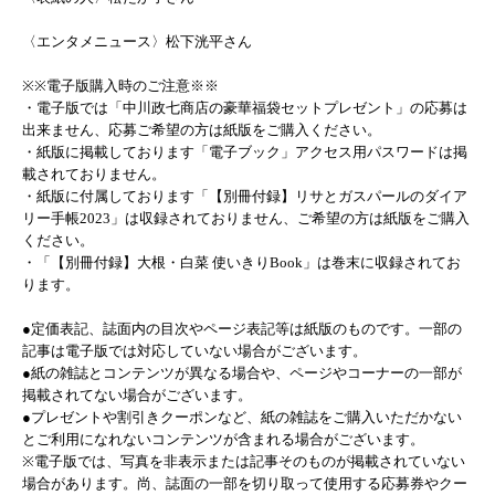
〈エンタメニュース〉松下洸平さん
※※電子版購入時のご注意※※
・電子版では「中川政七商店の豪華福袋セットプレゼント」の応募は
出来ません、応募ご希望の方は紙版をご購入ください。
・紙版に掲載しております「電子ブック」アクセス用パスワードは掲
載されておりません。
・紙版に付属しております「【別冊付録】リサとガスパールのダイア
リー手帳2023」は収録されておりません、ご希望の方は紙版をご購入
ください。
・「【別冊付録】大根・白菜 使いきりBook」は巻末に収録されてお
ります。
●定価表記、誌面内の目次やページ表記等は紙版のものです。一部の
記事は電子版では対応していない場合がございます。
●紙の雑誌とコンテンツが異なる場合や、ページやコーナーの一部が
掲載されてない場合がございます。
●プレゼントや割引きクーポンなど、紙の雑誌をご購入いただかない
とご利用になれないコンテンツが含まれる場合がございます。
※電子版では、写真を非表示または記事そのものが掲載されていない
場合があります。尚、誌面の一部を切り取って使用する応募券やクー