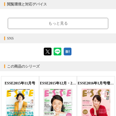
購入
レンタル
閲覧環境と対応デバイス
商品価格（税込）
¥570
-
閲覧可能期間
無期限
-
【閲覧環境】
ブラウザビューア・PC版ConTenDoビューア・モバイルビューア
もっと見る
【対応デバイス】
SNS
【ブラウザビューア】
この商品のシリーズ
【PC版ConTenDoビューア】
ESSE2015年11月号
ESSE2015年12月・2016年1月合併号
ESSE2016年1月号増刊・新年特大号
【モバイルビューア】