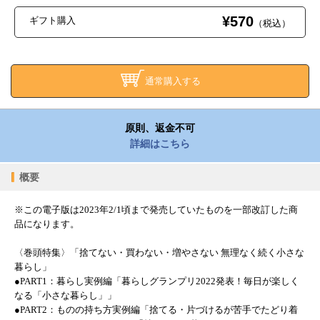
¥570
ギフト購入
（税込）
通常購入する
原則、返金不可
詳細はこちら
概要
※この電子版は2023年2/1頃まで発売していたものを一部改訂した商
品になります。
〈巻頭特集〉「捨てない・買わない・増やさない 無理なく続く小さな
暮らし」
●PART1：暮らし実例編「暮らしグランプリ2022発表！毎日が楽しく
なる「小さな暮らし」」
●PART2：ものの持ち方実例編「捨てる・片づけるが苦手でたどり着