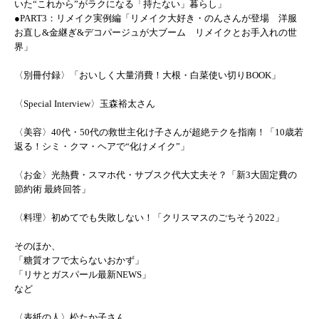
いた“これから”がラクになる「持たない」暮らし」
●PART3：リメイク実例編「リメイク大好き・のんさんが登場 洋服
お直し&金継ぎ&デコパージュが大ブーム リメイクとお手入れの世
界」
〈別冊付録〉「おいしく大量消費！大根・白菜使い切りBOOK」
〈Special Interview〉玉森裕太さん
〈美容〉40代・50代の救世主化け子さんが超絶テクを指南！「10歳若
返る！シミ・クマ・ヘアで“化けメイク”」
〈お金〉光熱費・スマホ代・サブスク代大丈夫そ？「新3大固定費の
節約術 最終回答」
〈料理〉初めてでも失敗しない！「クリスマスのごちそう2022」
そのほか、
「糖質オフで太らないおかず」
「リサとガスパール最新NEWS」
など
〈表紙の人〉松たか子さん